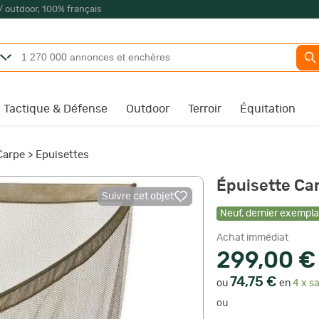
/ outdoor, 100% français
Tactique & Défense
Outdoor
Terroir
Équitation
Carpe
>
Epuisettes
Épuisette Ca
Suivre cet objet
Neuf
,
dernier exemplai
Achat immédiat
299,00 €
74,75 €
ou
en
4 x sa
ou