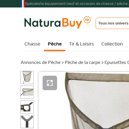
Spécialiste équipement neuf et occasion de chasse / pêche 
Tous nos univers
Chasse
Pêche
Tir & Loisirs
Collection
Annonces de Pêche
>
Pêche de la carpe
>
Epuisettes 