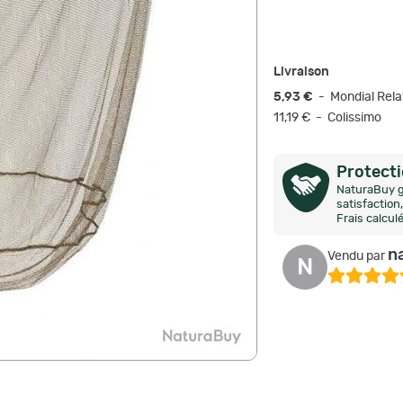
Livraison
5,93 €
- Mondial Rela
11,19 € - Colissimo
Protect
NaturaBuy g
satisfactio
Frais calcul
n
Vendu par
N