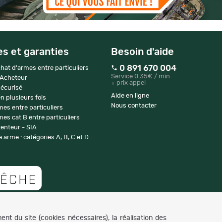
es et garanties
Besoin d'aide
0 891 670 004
hat d'armes entre particuliers
Service 0.35€ / min
 Acheteur
+ prix appel
écurisé
Aide en ligne
n plusieurs fois
Nous contacter
mes entre particuliers
es cat B entre particuliers
enteur - SIA
 arme : catégories A, B, C et D
Copyright © 2007-2026 NaturaBuy. Tous droits réservés. N°CNIL: 1239459.
nt du site (cookies nécessaires), la réalisation des
Les marques commerciales mentionnées appartiennent à leurs propriétaires respectifs