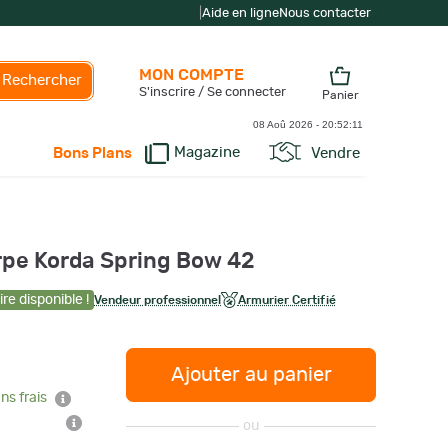
|
Aide en ligne
Nous contacter
MON COMPTE
Rechercher
S'inscrire / Se connecter
Panier
08 Aoû 2026 -
20:52:12
Magazine
Vendre
Bons Plans
rpe Korda Spring Bow 42
re disponible !
Vendeur professionnel
Armurier Certifié
Ajouter au panier
ns frais
ou