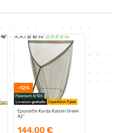
-12%
Paiement 4/10X
Livraison
gratuite
Expédition
1 jour
Epuisette Korda Kaizen Green
42''
144,00 €