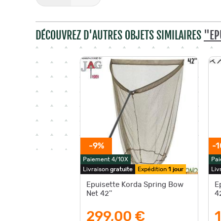
DÉCOUVREZ D'AUTRES OBJETS SIMILAIRES
"EP
-9%
-1
Paiement 4/10X
Pai
Livraison
gratuite
Expédition
1 jour
Liv
Epuisette Korda Spring Bow
E
Net 42''
4
299,00 €