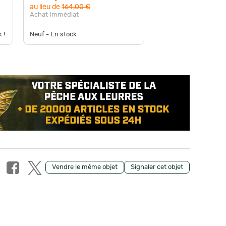
au lieu de
164,00 €
Achat Immédiat
 !
Neuf - En stock
Vendre le même objet
Signaler cet objet