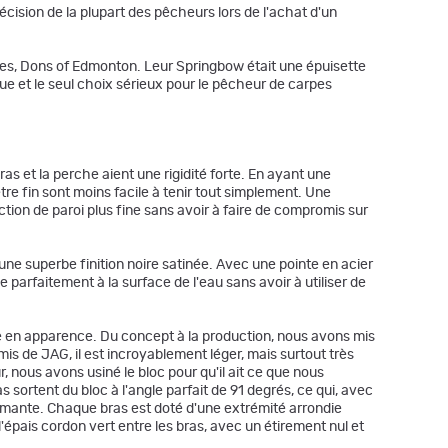
écision de la plupart des pêcheurs lors de l'achat d'un
es, Dons of Edmonton. Leur Springbow était une épuisette
que et le seul choix sérieux pour le pêcheur de carpes
s et la perche aient une rigidité forte. En ayant une
re fin sont moins facile à tenir tout simplement. Une
ection de paroi plus fine sans avoir à faire de compromis sur
ne superbe finition noire satinée. Avec une pointe en acier
e parfaitement à la surface de l'eau sans avoir à utiliser de
que en apparence. Du concept à la production, nous avons mis
mis de JAG, il est incroyablement léger, mais surtout très
r, nous avons usiné le bloc pour qu'il ait ce que nous
 sortent du bloc à l'angle parfait de 91 degrés, ce qui, avec
armante. Chaque bras est doté d'une extrémité arrondie
épais cordon vert entre les bras, avec un étirement nul et