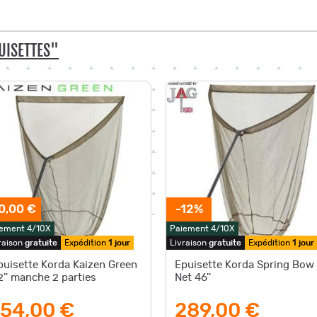
UISETTES"
0,00 €
-12%
ement 4/10X
Paiement 4/10X
raison
gratuite
Expédition
1 jour
Livraison
gratuite
Expédition
1 jour
puisette Korda Kaizen Green
Epuisette Korda Spring Bow
2'' manche 2 parties
Net 46''
154,00 €
289,00 €