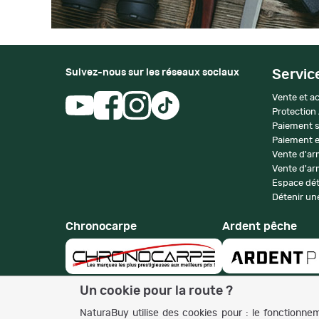
Suivez-nous sur les réseaux sociaux
Servic
Vente et ac
Protection
Paiement s
Paiement e
Vente d'ar
Vente d'arm
Espace dét
Détenir une
Chronocarpe
Ardent pêche
Un cookie pour la route ?
NaturaBuy utilise des cookies pour : le fonctionneme