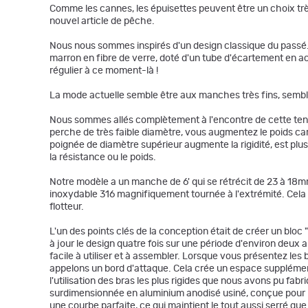
Comme les cannes, les épuisettes peuvent être un choix très 
nouvel article de pêche.
Nous nous sommes inspirés d'un design classique du passé
marron en fibre de verre, doté d'un tube d'écartement en acie
régulier à ce moment-là !
La mode actuelle semble être aux manches très fins, sembl
Nous sommes allés complètement à l'encontre de cette tendan
perche de très faible diamètre, vous augmentez le poids car
poignée de diamètre supérieur augmente la rigidité, est plus 
la résistance ou le poids.
Notre modèle a un manche de 6' qui se rétrécit de 23 à 18mm
inoxydable 316 magnifiquement tournée à l'extrémité. Cela a p
flotteur.
L'un des points clés de la conception était de créer un blo
à jour le design quatre fois sur une période d'environ deux 
facile à utiliser et à assembler. Lorsque vous présentez les 
appelons un bord d'attaque. Cela crée un espace supplémentai
l'utilisation des bras les plus rigides que nous avons pu 
surdimensionnée en aluminium anodisé usiné, conçue pour ne 
une courbe parfaite, ce qui maintient le tout aussi serré que 