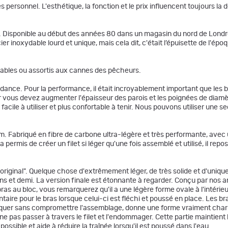
personnel. L'esthétique, la fonction et le prix influencent toujours la d
. Disponible au début des années 80 dans un magasin du nord de Londr
r inoxydable lourd et unique, mais cela dit, c'était l’épuisette de l'épo
ables ou assortis aux cannes des pêcheurs.
ce. Pour la performance, il était incroyablement important que les bra
 vous devez augmenter l'épaisseur des parois et les poignées de diamèt
facile à utiliser et plus confortable à tenir. Nous pouvons utiliser une s
. Fabriqué en fibre de carbone ultra-légère et très performante, avec u
ermis de créer un filet si léger qu'une fois assemblé et utilisé, il repos
c "original". Quelque chose d'extrêmement léger, de très solide et d'uni
ans et demi. La version finale est étonnante à regarder. Conçu par nos a
bras au bloc, vous remarquerez qu'il a une légère forme ovale à l'intérieu
re pour le bras lorsque celui-ci est fléchi et poussé en place. Les bras
fabriquer sans compromettre l'assemblage, donne une forme vraiment ch
pas passer à travers le filet et l'endommager. Cette partie maintient l'
possible et aide à réduire la traînée lorsqu'il est poussé dans l'eau.