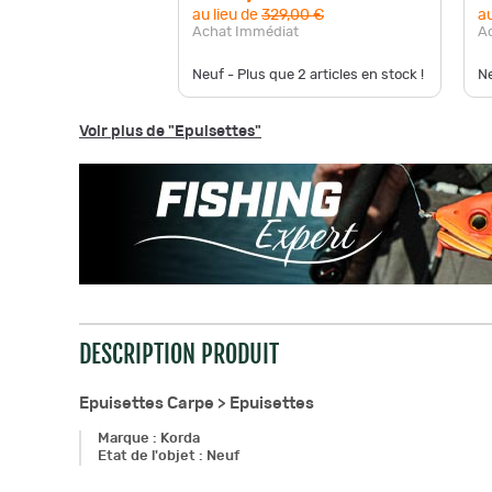
au lieu de
329,00 €
au
Achat Immédiat
A
Neuf - Plus que
2
articles en stock !
Ne
Voir plus de "Epuisettes"
DESCRIPTION PRODUIT
Epuisettes Carpe >
Epuisettes
Marque
:
Korda
Etat de l'objet
:
Neuf