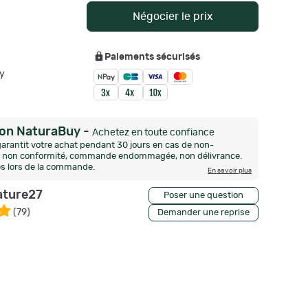
Négocier le prix
Paiements sécurisés
y
ion NaturaBuy
-
Achetez en toute confiance
arantit votre achat pendant 30 jours en cas de non-
n, non conformité, commande endommagée, non délivrance.
és lors de la commande.
En savoir plus
ature27
Poser une question
(
79
)
Demander une reprise