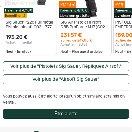
-17,43 €
-11%
Paiement 4/10X
Paiement 4/10X
Paiement
Expédition
2j
Livraison
gratuite
Livraison
Sig Sauer P226 Full métal
SIG Air Pistolet airsoft
PISTOLE
Pistolet airsoft CO2 - 377
GBB ProForce M17 (CO2 /
EMPERO
fps
Green Gas) - M17 GBB Co2
1,7J CAL
231,57 €
189,0
Noir
193,20 €
au lieu de
249,00 €
au lieu de
Achat Immédiat
Achat Immédiat
Achat Im
Neuf - En stock
Neuf - Plus que
3
articles
Neuf - En
Voir plus de "Pistolets Sig Sauer, Répliques Airsoft"
Voir plus de "Airsoft Sig Sauer"
Vous pouvez aussi être alerté lorsqu'un objet similaire sera mis en
vente :
Être alerté