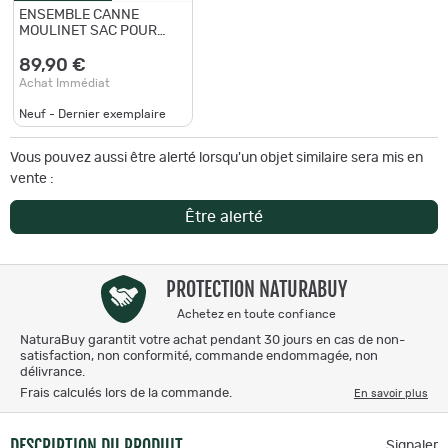
ENSEMBLE CANNE
MOULINET SAC POUR
ENFANT avec des
accessoires - NEUF
89,90 €
Achat Immédiat
Neuf - Dernier exemplaire
Vous pouvez aussi être alerté lorsqu'un objet similaire sera mis en
vente :
Être alerté
PROTECTION NATURABUY
Achetez en toute confiance
NaturaBuy garantit votre achat pendant 30 jours en cas de non-
satisfaction, non conformité, commande endommagée, non
délivrance.
Frais calculés lors de la commande.
En savoir plus
DESCRIPTION DU PRODUIT
Signaler