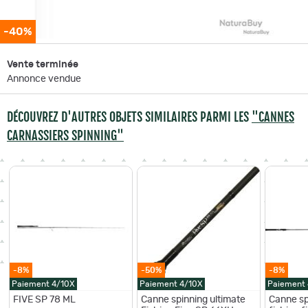
-40%
Vente terminée
Annonce vendue
DÉCOUVREZ D'AUTRES OBJETS SIMILAIRES PARMI LES
"CANNES
CARNASSIERS SPINNING"
-8%
-50%
-8%
Paiement 4/10X
Paiement 4/10X
Paiement
FIVE SP 78 ML
Canne spinning ultimate
Canne sp