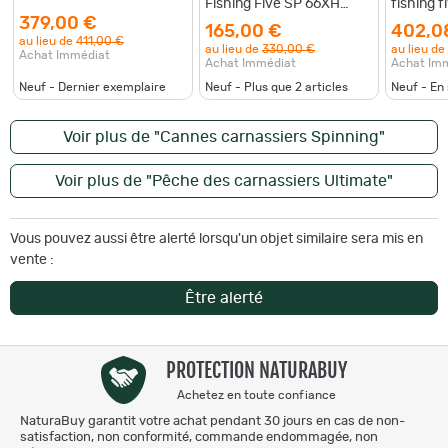
Fishing Five SP 66XH
fishing 
Keep control
vibes
379,00 €
165,00 €
402,0
au lieu de
411,00 €
au lieu de
330,00 €
au lieu de
Achat Immédiat
Achat Immédiat
Achat Im
Neuf - Dernier exemplaire
Neuf - Plus que
2
articles
Neuf - En
Voir plus de "Cannes carnassiers Spinning"
Voir plus de "Pêche des carnassiers Ultimate"
Vous pouvez aussi être alerté lorsqu'un objet similaire sera mis en
vente :
Être alerté
PROTECTION NATURABUY
Achetez en toute confiance
NaturaBuy garantit votre achat pendant 30 jours en cas de non-
satisfaction, non conformité, commande endommagée, non