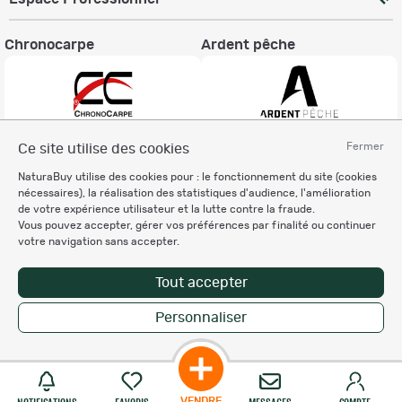
Chronocarpe
Ardent pêche
Fermer
Ce site utilise des cookies
Informations légales
NaturaBuy utilise des cookies pour : le fonctionnement du site (cookies
Charte éthique
nécessaires), la réalisation des statistiques d'audience, l'amélioration
Mentions légales
de votre expérience utilisateur et la lutte contre la fraude.
Vous pouvez accepter, gérer vos préférences par finalité ou continuer
Règlement & Conditions d'utilisation
votre navigation sans accepter.
Politique de protection
des données personnelles
Tout accepter
Personnalisation des cookies
Personnaliser
Copyright © 2007-2026 NaturaBuy. Tous droits réservés. N°CNIL: 1239459.
Les marques commerciales mentionnées appartiennent à leurs propriétaires
respectifs in 0.048 s
Suggestions de recherche
Site NaturaBuy classique
VENDRE