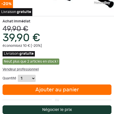
-20%
Livraison
gratuite
Achat immédiat
49,90 €
39,90 €
économisez 10 € [-20%]
Livraison
gratuite
Neuf
,
plus que
2
articles en stock !
Vendeur professionnel
Quantité
Ajouter au panier
ou
Négocier le prix