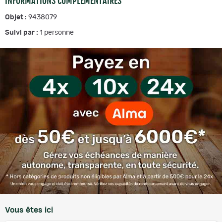
INFORMATIONS COMPLÉMENTAIRES
Objet :
9438079
Suivi par :
1
personne
Vous êtes ici