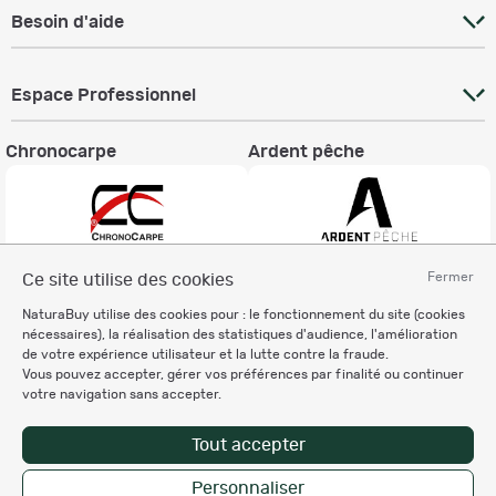
Besoin d'aide
Espace Professionnel
Chronocarpe
Ardent pêche
Fermer
Ce site utilise des cookies
Informations légales
NaturaBuy utilise des cookies pour : le fonctionnement du site (cookies
Charte éthique
nécessaires), la réalisation des statistiques d'audience, l'amélioration
Mentions légales
de votre expérience utilisateur et la lutte contre la fraude.
Vous pouvez accepter, gérer vos préférences par finalité ou continuer
Règlement & Conditions d'utilisation
votre navigation sans accepter.
Politique de protection
des données personnelles
Tout accepter
Personnalisation des cookies
Personnaliser