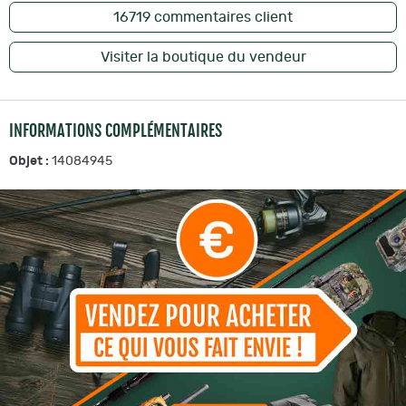
Fermeture :
Braguette zippée métal
16719
commentaires client
Détails :
Ceinture élastiquée, poches multiples, genouillères,
attache marteau
Visiter la boutique du vendeur
Tailles :
du 38 au 60
Entretien :
Lavage machine 40 °C
INFORMATIONS COMPLÉMENTAIRES
Les avantages du Jean Work Stretch Denim
Objet :
14084945
Look jean moderne et professionnel
Grande résistance grâce au tissu denim épais
Confort de mouvement avec ceinture élastiquée et stretch
Multiples poches pratiques pour outils et accessoires
Renforts genoux avec emplacement pour protections
Durabilité et finitions soignées
FAQ - Jean de travail Work Stretch Denim
Le jean Work Stretch Denim convient-il à un usage
professionnel intensif ?