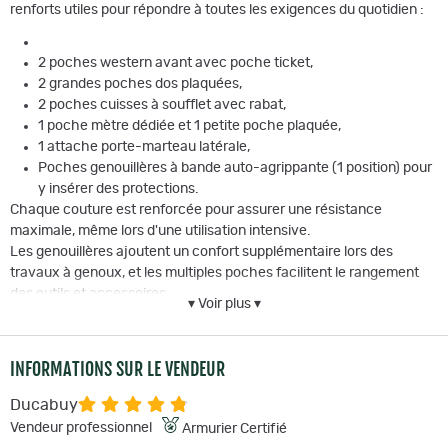
renforts utiles pour répondre à toutes les exigences du quotidien :
2 poches western avant avec poche ticket,
2 grandes poches dos plaquées,
2 poches cuisses à soufflet avec rabat,
1 poche mètre dédiée et 1 petite poche plaquée,
1 attache porte-marteau latérale,
Poches genouillères à bande auto-agrippante (1 position) pour
y insérer des protections.
Chaque couture est renforcée pour assurer une résistance
maximale, même lors d'une utilisation intensive.
Les genouillères ajoutent un confort supplémentaire lors des
travaux à genoux, et les multiples poches facilitent le rangement
des outils et accessoires.
▾ Voir plus ▾
Fiche technique
INFORMATIONS SUR LE VENDEUR
Ducabuy
Matière :
99 % coton, 1 % élasthanne - 410 g/m²
Vendeur professionnel
Armurier Certifié
Coloris :
Bleu denim stretch