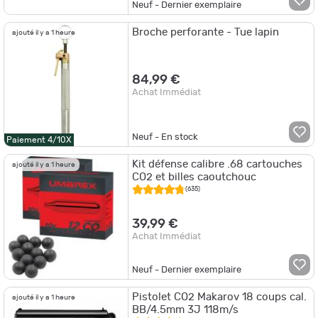
Neuf - Dernier exemplaire
Broche perforante - Tue lapin
ajouté il y a 1 heure
84,99 €
Achat Immédiat
Neuf - En stock
Paiement 4/10X
Kit défense calibre .68 cartouches
ajouté il y a 1 heure
CO2 et billes caoutchouc
(635)
39,99 €
Achat Immédiat
Neuf - Dernier exemplaire
Pistolet CO2 Makarov 18 coups cal.
ajouté il y a 1 heure
BB/4.5mm 3J 118m/s