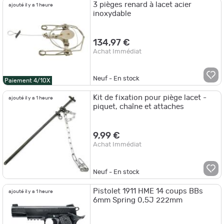
3 pièges renard à lacet acier
ajouté il y a 1 heure
inoxydable
134,97 €
Achat Immédiat
Neuf - En stock
Paiement 4/10X
Kit de fixation pour piège lacet -
ajouté il y a 1 heure
piquet, chaîne et attaches
9,99 €
Achat Immédiat
Neuf - En stock
Pistolet 1911 HME 14 coups BBs
ajouté il y a 1 heure
6mm Spring 0,5J 222mm