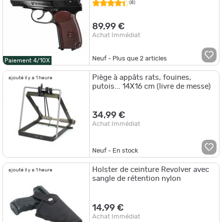
(8)
89,99 €
Achat Immédiat
Neuf - Plus que
2
articles
Paiement 4/10X
Piège à appâts rats, fouines,
ajouté il y a 1 heure
putois... 14X16 cm (livre de messe)
34,99 €
Achat Immédiat
Neuf - En stock
Holster de ceinture Revolver avec
ajouté il y a 1 heure
sangle de rétention nylon
14,99 €
Achat Immédiat