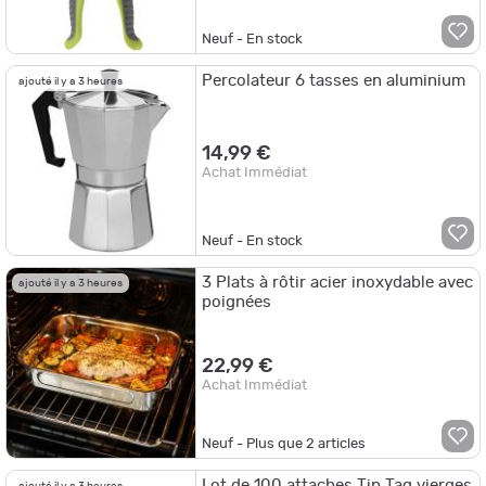
Neuf - En stock
Percolateur 6 tasses en aluminium
ajouté il y a 3 heures
14,99 €
Achat Immédiat
Neuf - En stock
3 Plats à rôtir acier inoxydable avec
ajouté il y a 3 heures
poignées
22,99 €
Achat Immédiat
Neuf - Plus que
2
articles
Lot de 100 attaches Tip Tag vierges
ajouté il y a 3 heures