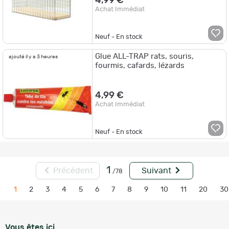
4,99 €
Achat Immédiat
Neuf - En stock
Glue ALL-TRAP rats, souris,
ajouté il y a 3 heures
fourmis, cafards, lézards
4,99 €
Achat Immédiat
Neuf - En stock
1
Précédent
Suivant
/78
1
2
3
4
5
6
7
8
9
10
11
20
30
Vous êtes ici