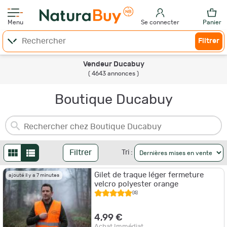
Menu
Se connecter
Panier
Filtrer
Vendeur Ducabuy
( 4643 annonces )
Boutique Ducabuy
Filtrer
Tri :
Gilet de traque léger fermeture
ajouté il y a 7 minutes
velcro polyester orange
(6)
4,99 €
Achat Immédiat