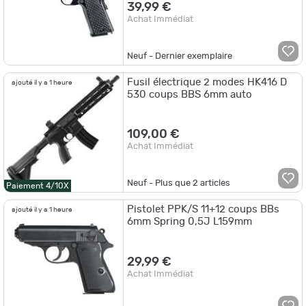
39,99 €
Achat Immédiat
Neuf - Dernier exemplaire
Fusil électrique 2 modes HK416 D
ajouté il y a 1 heure
530 coups BBS 6mm auto
109,00 €
Achat Immédiat
Neuf - Plus que
2
articles
Paiement 4/10X
Pistolet PPK/S 11+12 coups BBs
ajouté il y a 1 heure
6mm Spring 0,5J L159mm
29,99 €
Achat Immédiat