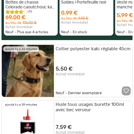
Bottes de chasse
Soldes ! Portefeuille noir
Veste ma
Colorado caoutchouc kaki
manches 
marron 39 à 47
montant 
(11)
0,99 €
5,99 €
3XL
69,00 €
au lieu de
4,95 €
au lieu de
Achat Immédiat
au lieu de
115,00 €
Achat Im
Achat Immédiat
Neuf - Plus que
4
articles
Neuf - En stock
Neuf - En 
Collier polyester kaki réglable 45cm
ajouté il y a 32 minutes
5,50 €
Achat Immédiat
Neuf - Dernier exemplaire
Huile tous usages burette 100ml
ajouté il y a 39 minutes
avec bec verseur
7,59 €
Achat Immédiat