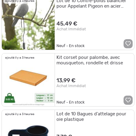
Lot de 10 Contre-poids balancier
ajouté il y a 3 heures
pour Appelant Pigeon en acier
360g
45,49 €
Achat Immédiat
Neuf - En stock
Kit corset pour palombe, avec
ajouté il y a 3 heures
mousqueton, rondelle et drisse
13,99 €
Achat Immédiat
Neuf - En stock
Lot de 10 Bagues d'attelage pour
ajouté il y a 3 heures
oie plastique