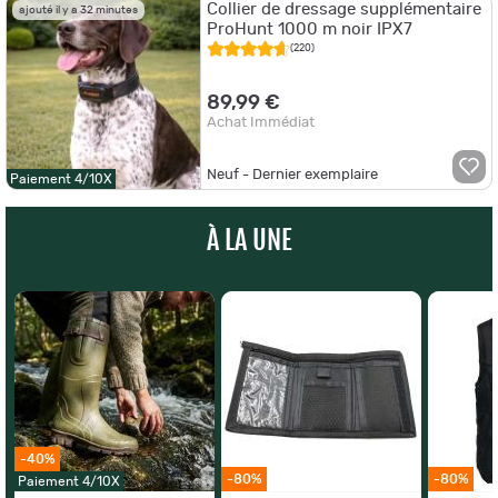
Collier de dressage supplémentaire
ajouté il y a 32 minutes
ProHunt 1000 m noir IPX7
(220)
89,99 €
Achat Immédiat
Neuf - Dernier exemplaire
Paiement 4/10X
À LA UNE
-40%
-80%
-80%
Paiement 4/10X