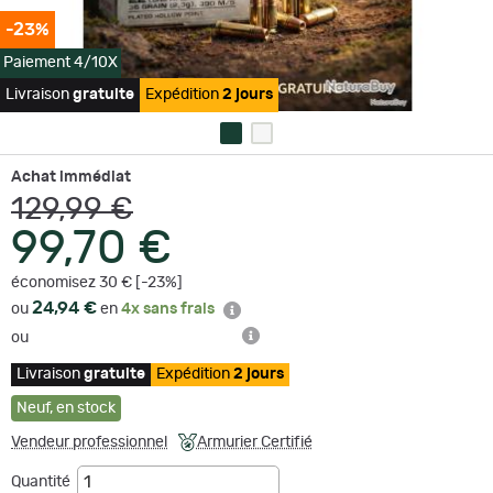
-23%
Paiement 4/10X
Livraison
gratuite
Expédition
2 jours
Achat immédiat
129,99 €
99,70 €
économisez 30 € [-23%]
24,94 €
ou
en
4x sans frais
ou
Livraison
gratuite
Expédition
2 jours
Neuf
,
en stock
Vendeur professionnel
Armurier Certifié
Quantité