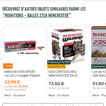
DÉCOUVREZ D'AUTRES OBJETS SIMILAIRES PARMI LES
"MUNITIONS - BALLES 22LR WINCHESTER"
Paiement 4/10X
-10%
Expédition
1j
Paiement
WINCHESTER XPERT
500 CARTOUCHES
Lot de 4
cal.22 Lr Copper Plated
WINCHESTER 22LR
22lr Win
HP 42gr (Grande vitesse)
WILDCAT 40gr
Hollow po
22,98 €
/100
DYNAPOINT
creuse cu
73,50 €
51,80 
au lieu de
25,40 €
Achat Immédiat
Achat Im
Achat Immédiat
Neuf - En stock
Neuf - En stock
Neuf - Pl