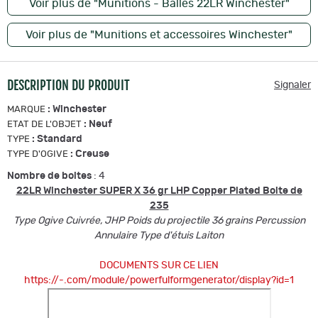
Voir plus de "Munitions - Balles 22LR Winchester"
Voir plus de "Munitions et accessoires Winchester"
DESCRIPTION DU PRODUIT
Signaler
:
Winchester
MARQUE
:
Neuf
ETAT DE L'OBJET
:
Standard
TYPE
:
Creuse
TYPE D'OGIVE
Nombre de boites
: 4
22LR Winchester SUPER X 36 gr LHP Copper Plated Boite de
235
Type Ogive Cuivrée, JHP Poids du projectile 36 grains Percussion
Annulaire Type d'étuis Laiton
DOCUMENTS SUR CE LIEN
https://-.com/module/powerfulformgenerator/display?id=1