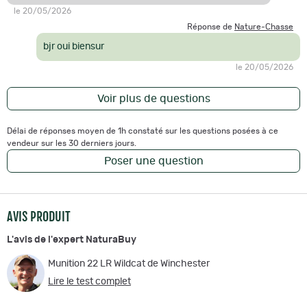
munition utilisée.
le 20/05/2026
Quelle autorisation pour une 22 Long Rifle ?
Réponse de
Nature-Chasse
La vente des armes des catégories 5 à canon rayé et 7 (catégorie à
bjr oui biensur
laquelle se rattachent de nombreuses armes de calibre 22 L.R.) doit
être inscrite sur le registre de l'armurier, avec relevé de l'identité de
le 20/05/2026
l'acheteur.
Voir plus de questions
Délai de réponses moyen de 1h constaté sur les questions posées à ce
vendeur sur les 30 derniers jours.
Poser une question
AVIS PRODUIT
L'avis de l'expert NaturaBuy
Munition 22 LR Wildcat de Winchester
Lire le test complet