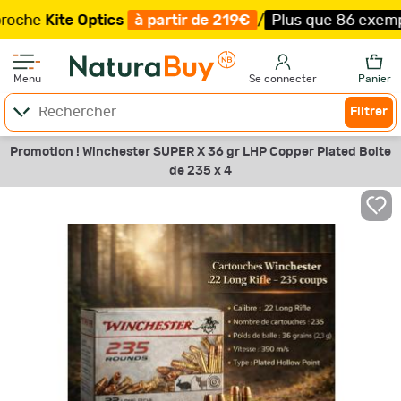
ite Optics
à partir de 219€
/
Plus que 86 exemplaires !
Menu
Se connecter
Panier
Filtrer
Promotion ! Winchester SUPER X 36 gr LHP Copper Plated Boite
de 235 x 4