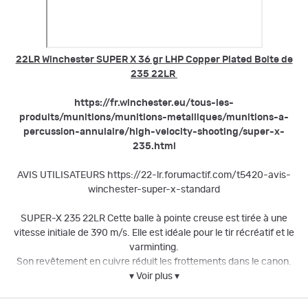
22LR Winchester SUPER X 36 gr LHP Copper Plated Boite de
235 22LR
https://fr.winchester.eu/tous-les-
produits/munitions/munitions-metalliques/munitions-a-
percussion-annulaire/high-velocity-shooting/super-x-
235.html
AVIS UTILISATEURS https://22-lr.forumactif.com/t5420-avis-
winchester-super-x-standard
SUPER-X 235 22LR Cette balle à pointe creuse est tirée à une
vitesse initiale de 390 m/s. Elle est idéale pour le tir récréatif et le
varminting.
Son revêtement en cuivre réduit les frottements dans le canon.
▾ Voir plus ▾
22LR Winchester SUPER X 36 gr LHP Copper Plated Boite de
235