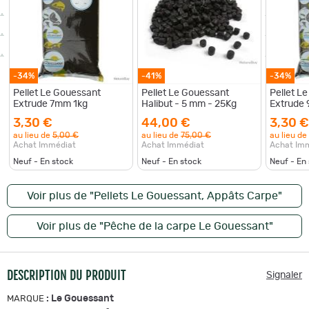
-34%
-41%
-34%
Pellet Le Gouessant
Pellet Le Gouessant
Pellet L
Extrude 7mm 1kg
Halibut - 5 mm - 25Kg
Extrude
3,30 €
44,00 €
3,30 €
au lieu de
5,00 €
au lieu de
75,00 €
au lieu de
Achat Immédiat
Achat Immédiat
Achat Im
Neuf - En stock
Neuf - En stock
Neuf - En
Voir plus de "Pellets Le Gouessant, Appâts Carpe"
Voir plus de "Pêche de la carpe Le Gouessant"
DESCRIPTION DU PRODUIT
Signaler
:
Le Gouessant
MARQUE