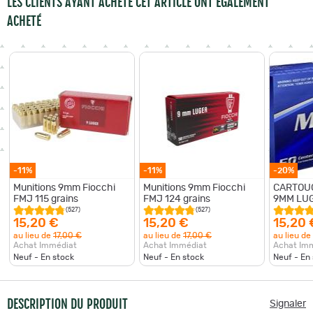
LES CLIENTS AYANT ACHETÉ CET ARTICLE ONT ÉGALEMENT
ACHETÉ
-11%
-11%
-20%
Munitions 9mm Fiocchi
Munitions 9mm Fiocchi
CARTOU
FMJ 115 grains
FMJ 124 grains
9MM LUG
(527)
(527)
15,20 €
15,20 €
15,20 
au lieu de
17,00 €
au lieu de
17,00 €
au lieu de
Achat Immédiat
Achat Immédiat
Achat Im
Neuf - En stock
Neuf - En stock
Neuf - En
DESCRIPTION DU PRODUIT
Signaler