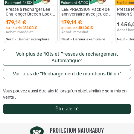
Paiement 4/10X
Paiement 4/10X
Expéditio
Presse à recharger Lee
LEE PRECISION Pack 40e
Presse M
Challenger Breech Lock +
anniversaire avec jeu de 3
Wilson S
jeu d'outils Carbide 3 Die
matrices en carbure
Reloadin
179,14 €
179,14 €
Set /.38 SPL / .357 MAG
44SPL/44MAG
1 456,
au lieu de
181,00 €
au lieu de
181,00 €
Achat Im
Achat Immédiat
Achat Immédiat
Neuf - Dernier exemplaire
Neuf - Dernier exemplaire
Neuf - De
Voir plus de "Kits et Presses de rechargement
Automatique"
Voir plus de "Rechargement de munitions Dillon"
Vous pouvez aussi être alerté lorsqu'un objet similaire sera mis en
vente :
Être alerté
PROTECTION NATURABUY