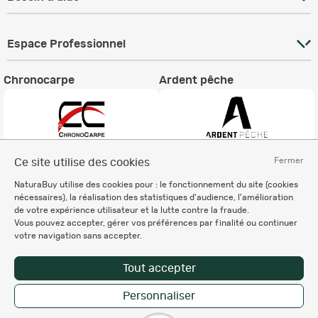
Espace Professionnel
Chronocarpe
Ardent pêche
Fermer
Ce site utilise des cookies
Informations légales
NaturaBuy utilise des cookies pour : le fonctionnement du site (cookies
Charte éthique
nécessaires), la réalisation des statistiques d'audience, l'amélioration
Mentions légales
de votre expérience utilisateur et la lutte contre la fraude.
Vous pouvez accepter, gérer vos préférences par finalité ou continuer
Règlement & Conditions d'utilisation
votre navigation sans accepter.
Politique de protection
des données personnelles
Tout accepter
Personnalisation des cookies
Personnaliser
Copyright © 2007-2026 NaturaBuy. Tous droits réservés. N°CNIL: 1239459.