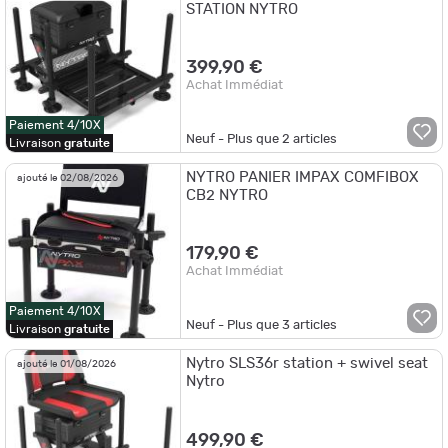
STATION NYTRO
399,90 €
Achat Immédiat
Paiement 4/10X
Neuf - Plus que
2
articles
Livraison
gratuite
NYTRO PANIER IMPAX COMFIBOX
ajouté le 02/08/2026
CB2 NYTRO
179,90 €
Achat Immédiat
Paiement 4/10X
Neuf - Plus que
3
articles
Livraison
gratuite
Nytro SLS36r station + swivel seat
ajouté le 01/08/2026
Nytro
499,90 €