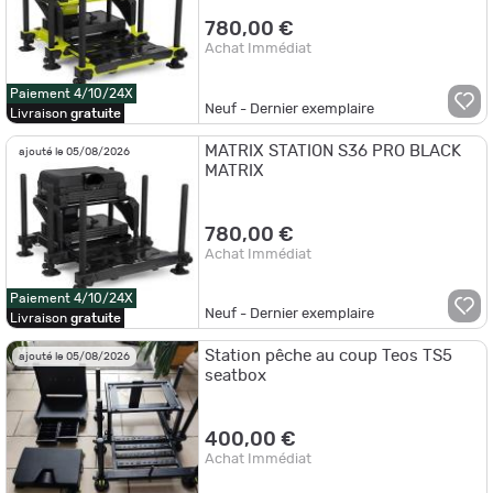
780,00 €
Achat Immédiat
Paiement 4/10/24X
Neuf - Dernier exemplaire
Livraison
gratuite
MATRIX STATION S36 PRO BLACK
ajouté le 05/08/2026
MATRIX
780,00 €
Achat Immédiat
Paiement 4/10/24X
Neuf - Dernier exemplaire
Livraison
gratuite
Station pêche au coup Teos TS5
ajouté le 05/08/2026
seatbox
400,00 €
Achat Immédiat