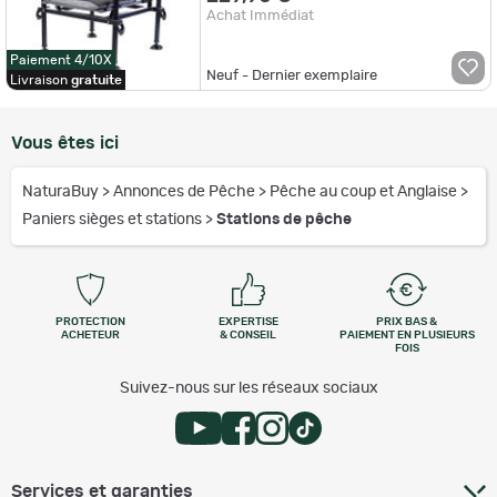
Achat Immédiat
Paiement 4/10X
Neuf - Dernier exemplaire
Livraison
gratuite
Vous êtes ici
NaturaBuy
>
Annonces de Pêche
>
Pêche au coup et Anglaise
>
Paniers sièges et stations
>
Stations de pêche
PROTECTION
EXPERTISE
PRIX BAS &
ACHETEUR
& CONSEIL
PAIEMENT EN PLUSIEURS
FOIS
Suivez-nous sur les réseaux sociaux
Services et garanties