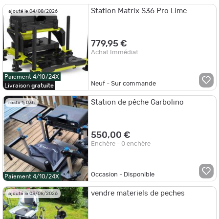
Station Matrix S36 Pro Lime
ajouté le 04/08/2026
779,95 €
Achat Immédiat
Paiement 4/10/24X
Neuf - Sur commande
Livraison
gratuite
Station de pêche Garbolino
reste 1j 03h
550,00 €
Enchère - 0 enchère
Occasion - Disponible
Paiement 4/10/24X
vendre materiels de peches
ajouté le 03/08/2026