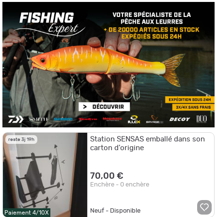
La mobilité
Les postes de pêche peuvent souvent être éloignés de votre
stationnement
. Pêchez de manière efficace et intelligente en optant
pour une station de pêche mobile avec des roues intégrées. Elles vous
permettent de transporter la totalité de votre matériel sans effort et
sans va-et-vient. Une fois au bord de l'eau, il vous suffit de relever les
roues increvables
et de régler les
pieds télescopiques
de votre
station de pêche
pour une stabilité optimale. Vous pourrez alors
conserver toute votre énergie pour pêcher les plus gros et beaux
spécimens.
Station SENSAS emballé dans son
reste 3j 19h
carton d'origine
70,00 €
Enchère - 0 enchère
Neuf - Disponible
Paiement 4/10X