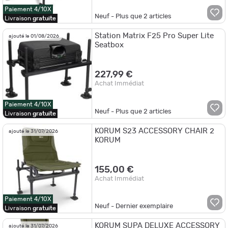
Paiement 4/10X
Neuf - Plus que
2
articles
Livraison
gratuite
Station Matrix F25 Pro Super Lite
ajouté le 01/08/2026
Seatbox
227,99 €
Achat Immédiat
Paiement 4/10X
Neuf - Plus que
2
articles
Livraison
gratuite
KORUM S23 ACCESSORY CHAIR 2
ajouté le 31/07/2026
KORUM
155,00 €
Achat Immédiat
Paiement 4/10X
Neuf - Dernier exemplaire
Livraison
gratuite
KORUM SUPA DELUXE ACCESSORY
ajouté le 31/07/2026