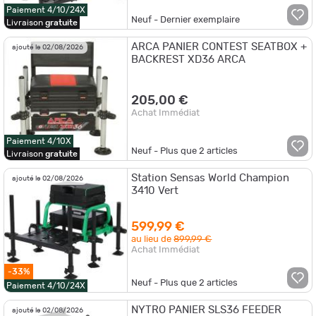
Paiement 4/10/24X
Neuf - Dernier exemplaire
Livraison
gratuite
ARCA PANIER CONTEST SEATBOX +
ajouté le 02/08/2026
BACKREST XD36 ARCA
205,00 €
Achat Immédiat
Paiement 4/10X
Neuf - Plus que
2
articles
Livraison
gratuite
Station Sensas World Champion
ajouté le 02/08/2026
3410 Vert
599,99 €
au lieu de
899,99 €
Achat Immédiat
-33%
Neuf - Plus que
2
articles
Paiement 4/10/24X
NYTRO PANIER SLS36 FEEDER
ajouté le 02/08/2026