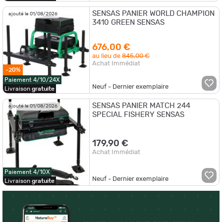
SENSAS PANIER WORLD CHAMPION
ajouté le 01/08/2026
3410 GREEN SENSAS
676,00 €
au lieu de
845,00 €
Achat Immédiat
-20%
Paiement 4/10/24X
Neuf - Dernier exemplaire
Livraison
gratuite
SENSAS PANIER MATCH 244
ajouté le 01/08/2026
SPECIAL FISHERY SENSAS
179,90 €
Achat Immédiat
Paiement 4/10X
Neuf - Dernier exemplaire
Livraison
gratuite