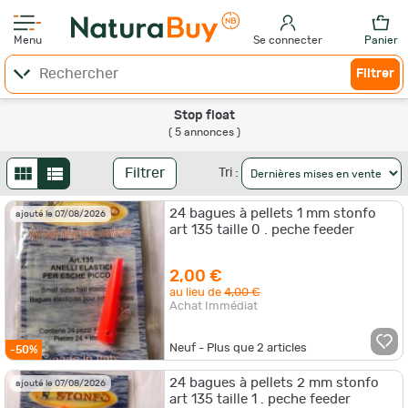
Menu
Se connecter
Panier
Filtrer
Stop float
( 5 annonces )
Filtrer
Tri :
24 bagues à pellets 1 mm stonfo
ajouté le 07/08/2026
art 135 taille 0 . peche feeder
2,00 €
au lieu de
4,00 €
Achat Immédiat
Neuf - Plus que
2
articles
-50%
24 bagues à pellets 2 mm stonfo
ajouté le 07/08/2026
art 135 taille 1 . peche feeder