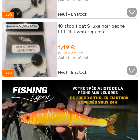
Neuf - En stock
-22%
10 stop float S luxe noir peche
ajouté le 04/08/2026
FEEDER water queen
1,49 €
au lieu de
1,90 €
Achat Immédiat
Neuf - En stock
-22%