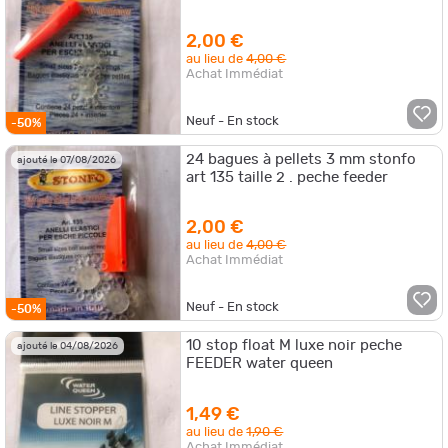
2,00 €
au lieu de
4,00 €
Achat Immédiat
Neuf - En stock
-50%
24 bagues à pellets 3 mm stonfo
ajouté le 07/08/2026
art 135 taille 2 . peche feeder
2,00 €
au lieu de
4,00 €
Achat Immédiat
Neuf - En stock
-50%
10 stop float M luxe noir peche
ajouté le 04/08/2026
FEEDER water queen
1,49 €
au lieu de
1,90 €
Achat Immédiat