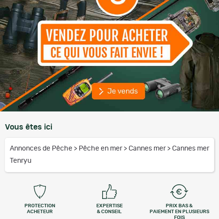
Vous êtes ici
Annonces de Pêche
>
Pêche en mer
>
Cannes mer
>
Cannes mer
Tenryu
PROTECTION
EXPERTISE
PRIX BAS &
ACHETEUR
& CONSEIL
PAIEMENT EN PLUSIEURS
FOIS