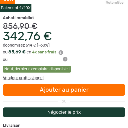
Paiement 4/10X
Achat immédiat
856,90 €
342,76 €
économisez 514 € [-60%]
85,69 €
ou
en
4x sans frais
ou
Neuf
,
dernier exemplaire disponible !
Vendeur professionnel
Ajouter au panier
ou
Négocier le prix
Livraison