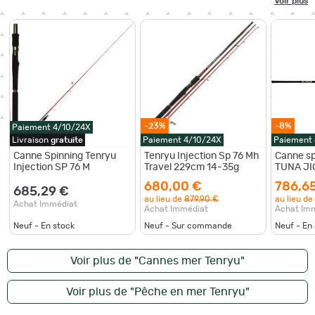
Voir plus
-23%
-8%
Paiement 4/10/24X
Livraison
gratuite
Paiement 4/10/24X
Paiement
Canne Spinning Tenryu
Tenryu Injection Sp 76 Mh
Canne s
Injection SP 76 M
Travel 229cm 14-35g
TUNA JIG
EVO
680,00 €
786,6
685,29 €
au lieu de
879,90 €
au lieu de
Achat Immédiat
Achat Immédiat
Achat Im
Neuf - En stock
Neuf - Sur commande
Neuf - En
Voir plus de "Cannes mer Tenryu"
Voir plus de "Pêche en mer Tenryu"