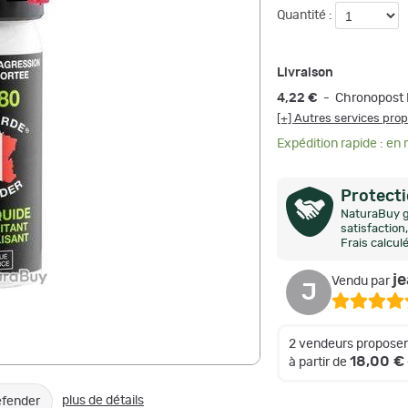
Quantité :
Livraison
4,22 €
- Chronopost 
[+] Autres services pro
Expédition rapide : en
Protect
NaturaBuy g
satisfactio
Frais calcul
j
Vendu par
J
2 vendeurs proposen
18,00 €
à partir de
plus de détails
fender