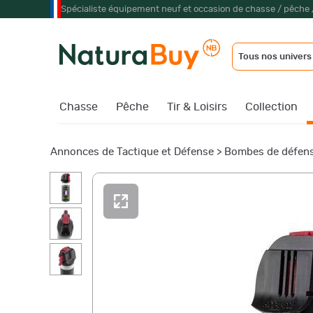
Spécialiste équipement neuf et occasion de chasse / pêche 
Tous nos univers
Chasse
Pêche
Tir & Loisirs
Collection
Annonces de Tactique et Défense
>
Bombes de défens