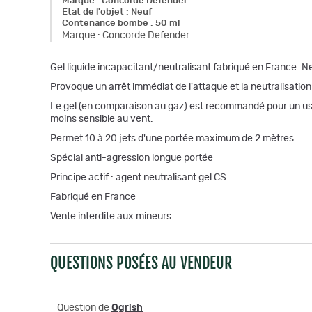
Marque
:
Concorde Defender
Etat de l'objet
:
Neuf
Contenance bombe
:
50 ml
Marque
:
Concorde Defender
Gel liquide incapacitant/neutralisant fabriqué en France. Ne
Provoque un arrêt immédiat de l'attaque et la neutralisatio
Le gel (en comparaison au gaz) est recommandé pour un usage
moins sensible au vent.
Permet 10 à 20 jets d'une portée maximum de 2 mètres.
Spécial anti-agression longue portée
Principe actif : agent neutralisant gel CS
Fabriqué en France
Vente interdite aux mineurs
QUESTIONS POSÉES AU VENDEUR
Question de
Ogrish