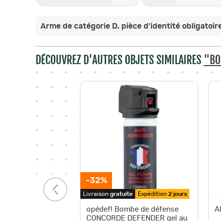
Arme de catégorie D, pièce d'identité obligatoire
DÉCOUVREZ D'AUTRES OBJETS SIMILAIRES
"BO
-32%
Livraison
gratuite
Expédition
2 jours
opédef! Bombe de défense
A
CONCORDE DEFENDER gel au