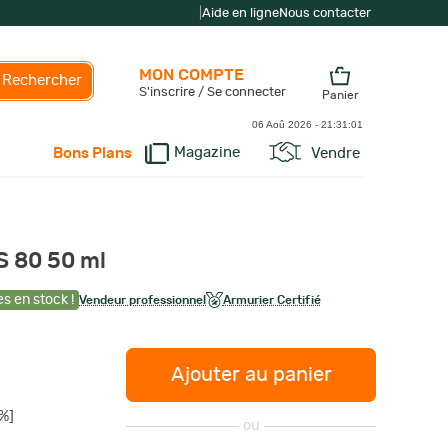
|
Aide en ligne
Nous contacter
MON COMPTE
Rechercher
S'inscrire / Se connecter
Panier
06 Aoû 2026 -
21:31:02
Magazine
Vendre
Bons Plans
S 80 50 ml
es en stock !
Vendeur professionnel
Armurier Certifié
Ajouter au panier
%]
ou