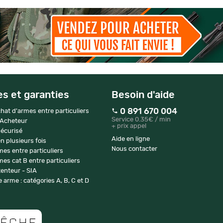
es et garanties
Besoin d'aide
0 891 670 004
hat d'armes entre particuliers
Service 0.35€ / min
 Acheteur
+ prix appel
écurisé
Aide en ligne
n plusieurs fois
Nous contacter
mes entre particuliers
es cat B entre particuliers
enteur - SIA
 arme : catégories A, B, C et D