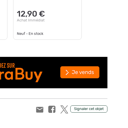
17,9
12,90 €
Achat Im
Achat Immédiat
Neuf - En stock
Neuf - En
Signaler cet objet