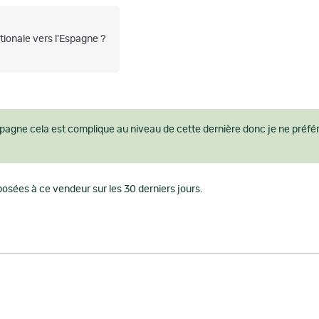
tionale vers l'Espagne ?
pagne cela est complique au niveau de cette dernière donc je ne préféré 
osées à ce vendeur sur les 30 derniers jours.