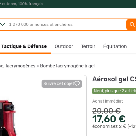
/ outdoor, 100% français
Tactique & Défense
Outdoor
Terroir
Équitation
e, lacrymogènes
>
Bombe lacrymogène à gel
Aérosol gel C
Suivre cet objet
Neuf
,
plus que
2
articl
Achat immédiat
20,00 €
17,60 €
économisez 2 € [-12