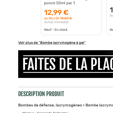
poivre 50ml par 1
12,99 €
A
au lieu de
19,00 €
Achat Immédiat
Neuf - En stock
Ne
Voir plus de "Bombe lacrymogène à gel"
DESCRIPTION PRODUIT
Bombes de défense, lacrymogènes >
Bombe lacrymo