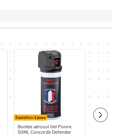
Expédition
2 jours
Bombe aérosol Gel Poivre
Aérosol
50ML Concorde Defender