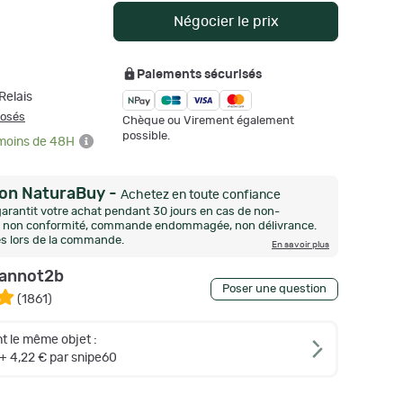
Négocier le prix
Paiements sécurisés
Relais
posés
Chèque ou Virement également
possible.
 moins de 48H
ion NaturaBuy
-
Achetez en toute confiance
arantit votre achat pendant 30 jours en cas de non-
n, non conformité, commande endommagée, non délivrance.
és lors de la commande.
En savoir plus
eannot2b
Poser une question
(
1861
)
t le même objet :
+ 4,22 € par snipe60