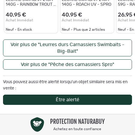
140G - RAINBOW TROUT -
140G - ROACH UV - SPRO
59G - R
SPRO
SPRO
40,95 €
40,95 €
26,95 
Achat Immédiat
Achat Immédiat
Achat Im
Neuf - En stock
Neuf - Plus que
2
articles
Neuf - En
Voir plus de "Leurres durs Carnassiers Swimbaits -
Big-Bait"
Voir plus de "Pêche des carnassiers Spro"
Vous pouvez aussi être alerté lorsqu'un objet similaire sera mis en
vente :
Être alerté
PROTECTION NATURABUY
Achetez en toute confiance