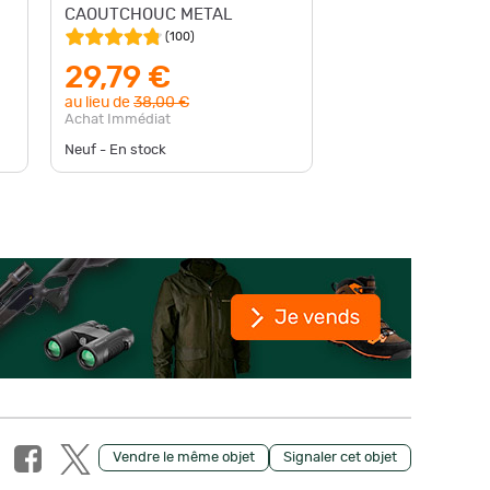
CAOUTCHOUC METAL
caoutch
(
100
)
28,
29,79 €
au lieu d
au lieu de
38,00 €
Achat Im
Achat Immédiat
Neuf - De
Neuf - En stock
disponible
Vendre le même objet
Signaler cet objet