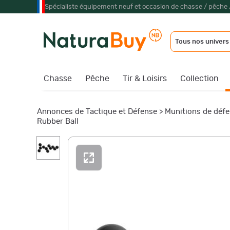
Spécialiste équipement neuf et occasion de chasse / pêche 
Tous nos univers
Chasse
Pêche
Tir & Loisirs
Collection
Annonces de Tactique et Défense
>
Munitions de défe
Rubber Ball