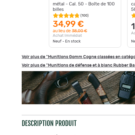
métal - Cal. 50 - Boîte de 100
c
billes
5
(
100
)
34,99 €
au lieu de
38,00 €
A
Achat Immédiat
Neuf - En stock
Ne
Voir plus de "Munitions Gomm Cogne classées en catégo
Voir plus de "Munitions de défense et à blanc Rubber Bal
DESCRIPTION PRODUIT