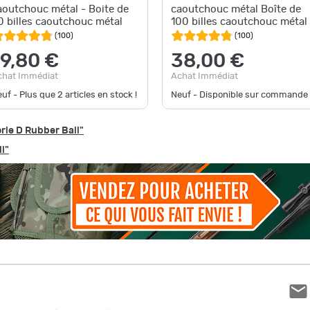
aoutchouc métal - Boite de
caoutchouc métal Boîte de
0 billes caoutchouc métal
100 billes caoutchouc métal
(
100
)
(
100
)
19,80 €
38,00 €
chat Immédiat
Achat Immédiat
uf - Plus que
2
articles en stock !
Neuf - Disponible sur commande
rie D Rubber Ball"
l"