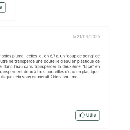
le
le 21/04/2026
oids plume ; celles-ci, en 6,7 g, un "coup de poing" de
'autre ne transperce une bouteille d'eau en plastique de
ste dans l'eau sans transpercer la deuxième "face" en
 transpercent deux à trois bouteilles d'eau en plastique.
uis que cela vous causerait ? Non, pour moi.
Utile