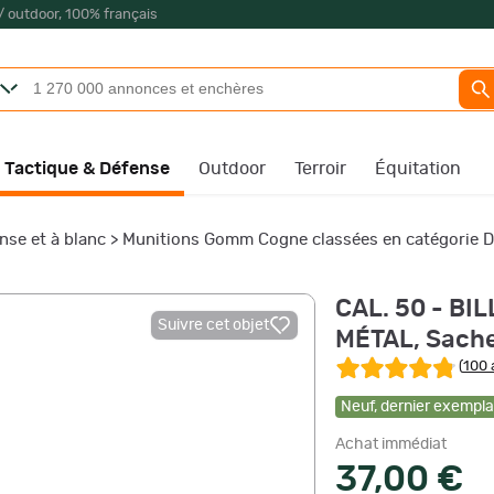
/ outdoor, 100% français
Tactique & Défense
Outdoor
Terroir
Équitation
nse et à blanc
>
Munitions Gomm Cogne classées en catégorie D
CAL. 50 - B
Suivre cet objet
MÉTAL, Sache
(
100 
Neuf
,
dernier exemplai
Achat immédiat
37,00 €