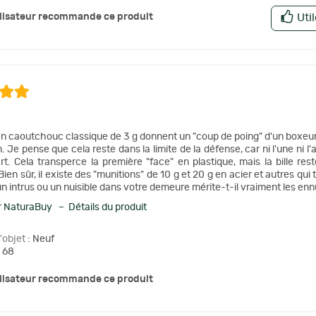
ilisateur recommande ce produit
Uti
 en caoutchouc classique de 3 g donnent un "coup de poing" d'un boxeur p
. Je pense que cela reste dans la limite de la défense, car ni l'une ni l
rt. Cela transperce la première "face" en plastique, mais la bille re
Bien sûr, il existe des "munitions" de 10 g et 20 g en acier et autres qui
un intrus ou un nuisible dans votre demeure mérite-t-il vraiment les enn
 NaturaBuy – Détails du produit
l'objet
: Neuf
 68
ilisateur recommande ce produit