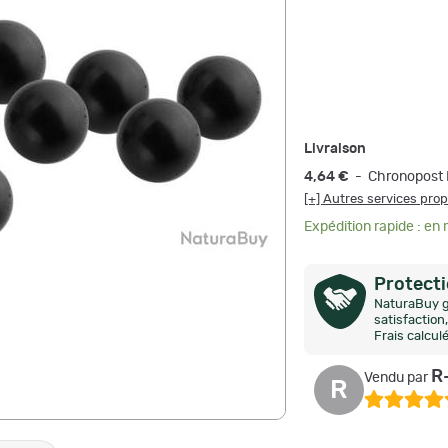
Livraison
4,64 €
- Chronopost 
[+] Autres services pro
Expédition rapide : en
Protect
NaturaBuy g
satisfactio
Frais calcul
R
Vendu par
R