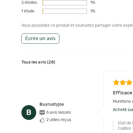
2 étoiles
1%
1 étoile
1%
Vous possédez ce produit et souhaitez partager votre expéri
Écrire un avis
Tous les avis (28)
Efficace
Munitions d
Buyrustyjos
Acheté sur
B
6 avis laissés
2 utiles reçus
Etat de 
Calibre
: