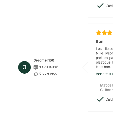
L'ut
Bon
Les billes
Mike Tyson
part en pa
Jeromer130
plastique. 
J
Mais bon, 
1 avis laissé
0 utile reçu
Acheté sur
Etat de 
Calibre
:
L'ut