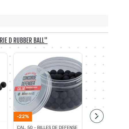
RIE D RUBBER BALL"
-22%
-24%
CAL. 50 - BILLES DE DEFENSE
Cal. 50 