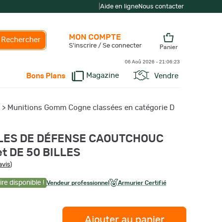
|
Aide en ligne
Nous contacter
MON COMPTE
Rechercher
S'inscrire / Se connecter
Panier
06 Aoû 2026 -
21:06:24
Magazine
Vendre
Bons Plans
>
Munitions Gomm Cogne classées en catégorie D
ILLES DE DÉFENSE CAOUTCHOUC
t DE 50 BILLES
avis
)
re disponible !
Vendeur professionnel
Armurier Certifié
Ajouter au panier