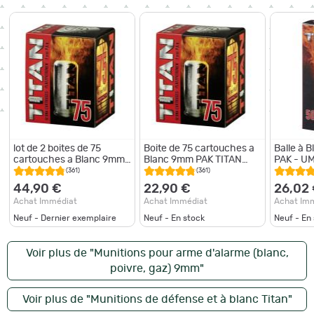
lot de 2 boites de 75
Boite de 75 cartouches a
Balle à 
cartouches a Blanc 9mm
Blanc 9mm PAK TITAN
PAK - U
PAK TITAN Perfecta
Perfecta
(361)
(361)
umarex
44,90 €
22,90 €
26,02
Achat Immédiat
Achat Immédiat
Achat Im
Neuf - Dernier exemplaire
Neuf - En stock
Neuf - En
Voir plus de "Munitions pour arme d'alarme (blanc,
poivre, gaz) 9mm"
Voir plus de "Munitions de défense et à blanc Titan"