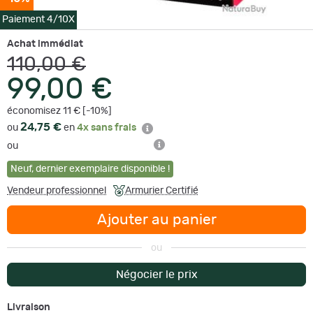
Paiement 4/10X
Achat immédiat
110,00 €
99,00 €
économisez 11 € [-10%]
24,75 €
ou
en
4x sans frais
ou
Neuf
,
dernier exemplaire disponible !
Vendeur professionnel
Armurier Certifié
Ajouter au panier
ou
Négocier le prix
Livraison