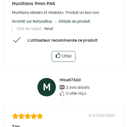
Munitions 9mm PAK
Munitions idéales et réalistes. Produit un bon son.
Acheté sur NaturaBuy – Détails du produit
Etat de l'objet
: Neuf
L'utilisateur recommande ce produit
Utile
Mika57360
M
2 avis laissés
0 utile reçu
le 07/06/2026
Top