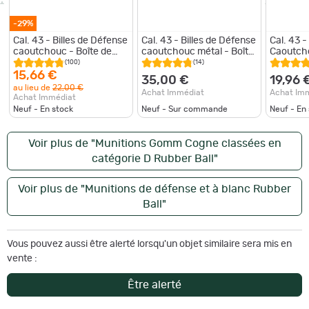
-29%
Cal. 43 - Billes de Défense
Cal. 43 - Billes de Défense
Cal. 43 -
caoutchouc - Boîte de
caoutchouc métal - Boîte
Caoutcho
100 billes
de 100 billes Boîte de 100
100 Bille
(100)
(14)
billes caoutchouc mé
15,66 €
35,00 €
19,96 
au lieu de
22,00 €
Achat Immédiat
Achat Im
Achat Immédiat
Neuf - En stock
Neuf - Sur commande
Neuf - En
Voir plus de "Munitions Gomm Cogne classées en
catégorie D Rubber Ball"
Voir plus de "Munitions de défense et à blanc Rubber
Ball"
Vous pouvez aussi être alerté lorsqu'un objet similaire sera mis en
vente :
Être alerté