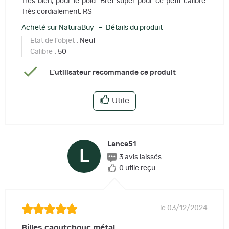
Très bien, pour le poid. Bref super pour ce petit calibre.
Très cordialement, RS
Acheté sur NaturaBuy – Détails du produit
Etat de l'objet
: Neuf
Calibre
: 50
L'utilisateur recommande ce produit
Utile
Lance51
L
3 avis laissés
0 utile reçu
le 03/12/2024
Billes caoutchouc métal