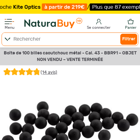
ite Optics
à partir de 219€
/
Plus que 87 exemplaires !
Menu
Se connecter
Panier
Filtrer
Boîte de 100 billes caoutchouc métal - Cal. 43 - BBR91 –
OBJET
NON VENDU –
VENTE TERMINÉE
(14 avis)