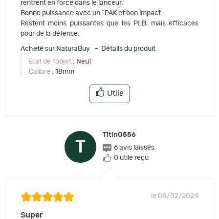
rentrent en force dans le lanceur.
Bonne puissance avec un ¨PAK et bon impact.
Restent moins puissantes que les PLB, mais efficaces
pour de la défense.
Acheté sur NaturaBuy – Détails du produit
Etat de l'objet
: Neuf
Calibre
: 18mm
Utile
TitinO556
T
6 avis laissés
0 utile reçu
le 08/02/2024
Super