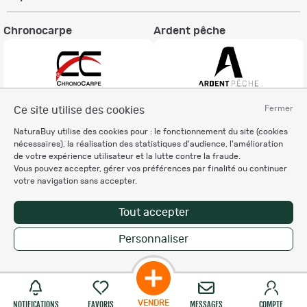
Chronocarpe
Ardent pêche
Fermer
Ce site utilise des cookies
Informations légales
NaturaBuy utilise des cookies pour : le fonctionnement du site (cookies
Charte éthique
nécessaires), la réalisation des statistiques d'audience, l'amélioration
Mentions légales
de votre expérience utilisateur et la lutte contre la fraude.
Vous pouvez accepter, gérer vos préférences par finalité ou continuer
Règlement & Conditions d'utilisation
votre navigation sans accepter.
Politique de protection
des données personnelles
Tout accepter
Personnalisation des cookies
Personnaliser
Copyright © 2007-2026 NaturaBuy. Tous droits réservés. N°CNIL: 1239459.
Les marques commerciales mentionnées appartiennent à leurs propriétaires
respectifs in 0.061 s
Suggestions de recherche
Site NaturaBuy classique
VENDRE
NOTIFICATIONS
FAVORIS
MESSAGES
COMPTE