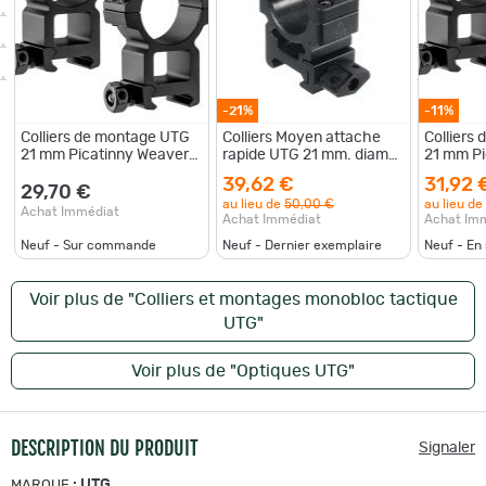
-21%
-11%
Colliers de montage UTG
Colliers Moyen attache
Colliers
21 mm Picatinny Weaver
rapide UTG 21 mm. diam
21 mm Pi
Haut
25.4 mm 1 Colliers de
Haut
39,62 €
31,92 
montage attache rapide
29,70 €
au lieu de
50,00 €
au lieu de
UTG 21 mm
Achat Immédiat
Achat Immédiat
Achat Im
Neuf - Sur commande
Neuf - Dernier exemplaire
Neuf - En
Voir plus de "Colliers et montages monobloc tactique
UTG"
Voir plus de "Optiques UTG"
DESCRIPTION DU PRODUIT
Signaler
:
UTG
MARQUE