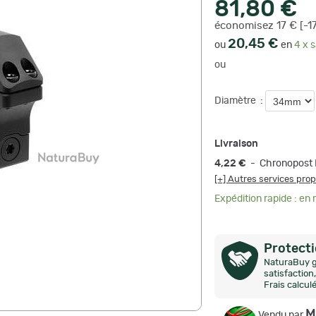
81,80 €
économisez 17 € [-1
20,45 €
ou
en
4 x s
ou
Diamètre
:
Livraison
4,22 €
- Chronopost 
[+] Autres services pro
Expédition rapide : en
Protect
NaturaBuy g
satisfactio
Frais calcul
M
Vendu par