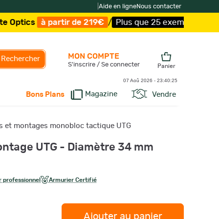
|
Aide en ligne
Nous contacter
 partir de 219€
/
Plus que 25 exemplaires !
/
Livraison o
MON COMPTE
Rechercher
S'inscrire / Se connecter
Panier
07 Aoû 2026 -
23:40:26
Magazine
Vendre
Bons Plans
rs et montages monobloc tactique UTG
montage UTG - Diamètre 34 mm
 professionnel
Armurier Certifié
Ajouter au panier