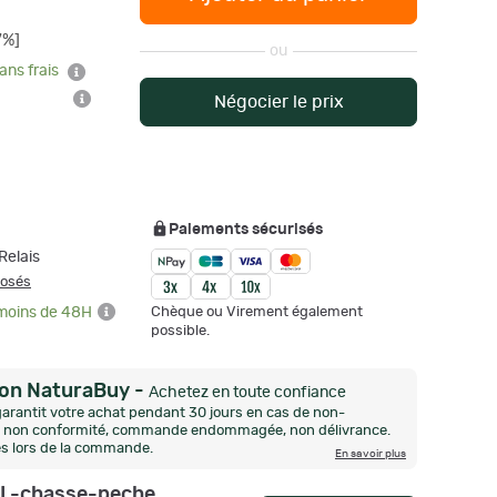
7%]
ou
ans frais
Négocier le prix
Paiements sécurisés
Relais
posés
Chèque ou Virement également
 moins de 48H
possible.
ion NaturaBuy
-
Achetez en toute confiance
arantit votre achat pendant 30 jours en cas de non-
n, non conformité, commande endommagée, non délivrance.
és lors de la commande.
En savoir plus
L-chasse-peche