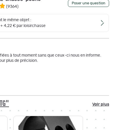
Poser une question
(
9364
)
t le même objet :
+ 4,22 € par loisirchasse
odifiées à tout moment sans que ceux-ci nous en informe.
ur plus de précision.
UTG"
Voir plus