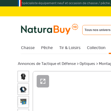
Spécialiste équipement neuf et occasion de chasse / pêche 
Tous nos univers
Chasse
Pêche
Tir & Loisirs
Collection
Annonces de Tactique et Défense
>
Optiques
>
Montag