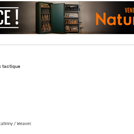
c tactique
icatinny / Weaver.