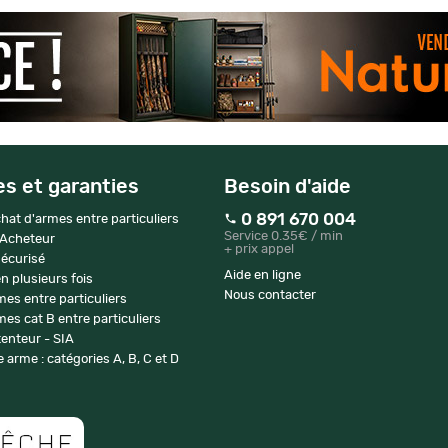
es et garanties
Besoin d'aide
0 891 670 004
hat d'armes entre particuliers
Service 0.35€ / min
 Acheteur
+ prix appel
écurisé
Aide en ligne
n plusieurs fois
Nous contacter
mes entre particuliers
es cat B entre particuliers
enteur - SIA
 arme : catégories A, B, C et D