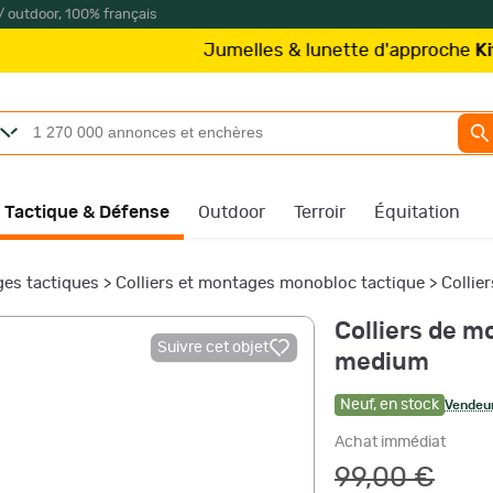
/ outdoor, 100% français
Jumelles & lunette d'approche
Kite Optics
à
Tactique & Défense
Outdoor
Terroir
Équitation
es tactiques
>
Colliers et montages monobloc tactique
>
Collie
Colliers de 
Suivre cet objet
medium
Neuf
,
en stock
Vendeur
Achat immédiat
99,00 €