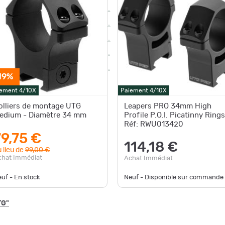
19%
ement 4/10X
Paiement 4/10X
olliers de montage UTG
Leapers PRO 34mm High
edium - Diamètre 34 mm
Profile P.O.I. Picatinny Rings
Réf: RWU013420
79,75 €
114,18 €
 lieu de
99,00 €
chat Immédiat
Achat Immédiat
uf - En stock
Neuf - Disponible sur commande
TG"