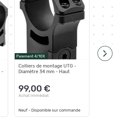
Paiement 4/10X
Paiement 4
Colliers de montage UTG -
Leapers
 -
Diamètre 34 mm - Haut
Tube X-
Offset C
AIR422
99,00 €
178,
Achat Immédiat
Achat Im
Neuf - Disponible sur commande
Neuf - D