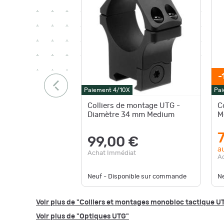
-
Paiement 4/10X
Pai
Colliers de montage UTG -
C
Diamètre 34 mm Medium
M
99,00 €
au
Achat Immédiat
A
Neuf - Disponible sur commande
Ne
Voir plus de "Colliers et montages monobloc tactique U
Voir plus de "Optiques UTG"