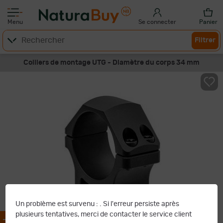
Menu
Se connecter
Panier
Filtrer
Colliers de montage UTG - Diamètre du corps 34 mm
Un problème est survenu :
. Si l'erreur persiste après
plusieurs tentatives, merci de contacter le service client
-20%