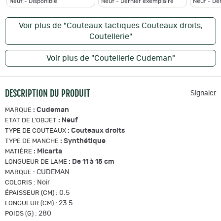
Neuf - Disponible
Neuf - Dernier exemplaire
Neuf - De
Voir plus de "Couteaux tactiques Couteaux droits,
Coutellerie"
Voir plus de "Coutellerie Cudeman"
DESCRIPTION DU PRODUIT
Signaler
:
Cudeman
MARQUE
:
Neuf
ETAT DE L'OBJET
:
Couteaux droits
TYPE DE COUTEAUX
:
Synthétique
TYPE DE MANCHE
:
Micarta
MATIÈRE
:
De 11 à 15 cm
LONGUEUR DE LAME
:
CUDEMAN
MARQUE
:
Noir
COLORIS
:
0.5
ÉPAISSEUR (CM)
:
23.5
LONGUEUR (CM)
:
280
POIDS (G)