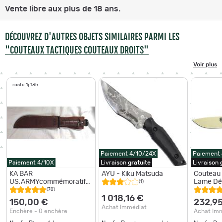
Vente libre aux plus de 18 ans.
DÉCOUVREZ D'AUTRES OBJETS SIMILAIRES PARMI LES
"COUTEAUX TACTIQUES COUTEAUX DROITS"
Voir plus
reste 1j 13h
Paiement 4/10/24X
Paiement
Paiement 4/10X
Livraison
gratuite
Livraison
KA BAR
AYU - Kiku Matsuda
Couteau 
US.ARMYcommémoratif
Lame Dé
(1)
110e 110th anniversary
(70)
1898-2008 neuf
1 018,16 €
150,00 €
232,9
Achat Immédiat
Enchère - 0 enchère
Achat Im