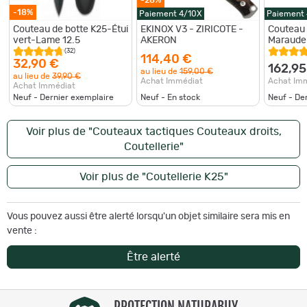
-18%
Paiement 4/10X
Paiement
Couteau de botte K25-Étui
EKINOX V3 - ZIRICOTE -
Couteau 
vert-Lame 12.5
AKERON
Maraude
Lisse - 
(32)
114,40 €
32,90 €
162,95
au lieu de
159,00 €
au lieu de
39,90 €
Achat Immédiat
Achat Im
Achat Immédiat
Neuf - Dernier exemplaire
Neuf - En stock
Neuf - De
Voir plus de "Couteaux tactiques Couteaux droits,
Coutellerie"
Voir plus de "Coutellerie K25"
Vous pouvez aussi être alerté lorsqu'un objet similaire sera mis en
vente :
Être alerté
PROTECTION NATURABUY