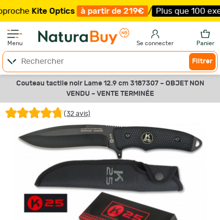
Kite Optics
à partir de 219€
/
Plus que 100 exemplaire
Menu
Se connecter
Panier
Filtrer
Couteau tactile noir Lame 12.9 cm 3187307 –
OBJET NON
VENDU –
VENTE TERMINÉE
(32 avis)