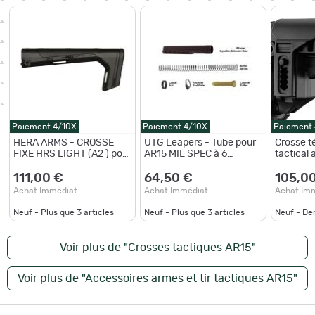
Paiement 4/10X
Paiement 4/10X
Paiement
HERA ARMS - CROSSE
UTG Leapers - Tube pour
Crosse t
FIXE HRS LIGHT (A2 ) pour
AR15 MIL SPEC à 6
tactical
AR15 et M4 - Noir
positions et kit
d'accessoires
111,00 €
64,50 €
105,0
Achat Immédiat
Achat Immédiat
Achat Im
Neuf - Plus que
3
articles
Neuf - Plus que
3
articles
Neuf - De
Voir plus de "Crosses tactiques AR15"
Voir plus de "Accessoires armes et tir tactiques AR15"