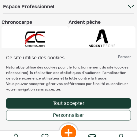
Espace Professionnel
Chronocarpe
Ardent pêche
Fermer
Ce site utilise des cookies
Informations légales
NaturaBuy utilise des cookies pour : le fonctionnement du site (cookies
Charte éthique
nécessaires), la réalisation des statistiques d'audience, l'amélioration
Mentions légales
de votre expérience utilisateur et la lutte contre la fraude.
Vous pouvez accepter, gérer vos préférences par finalité ou continuer
Règlement & Conditions d'utilisation
votre navigation sans accepter.
Politique de protection
des données personnelles
Tout accepter
Personnalisation des cookies
Personnaliser
Copyright © 2007-2026 NaturaBuy. Tous droits réservés. N°CNIL: 1239459.
Les marques commerciales mentionnées appartiennent à leurs propriétaires
respectifs in 0.046 s
Suggestions de recherche