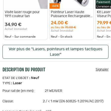
Paiement
-66%
Livraison
Visée laser rouge pour
Pointeur Laser Haute
Kit Lase
1911 couleur tan
Puissance Rechargeable-
Viseur P
Rouge 20260729082519
Max 100
24,00 €
79,99 
20mm
34,90 €
au lieu de
70,00 €
au lieu de
Achat Immédiat
Achat Immédiat
Achat Im
Neuf - Sur commande
Neuf - En stock
Neuf - En
Voir plus de "Lasers, pointeurs et lampes tactiques
Laser"
DESCRIPTION DU PRODUIT
Signaler
:
Neuf
ETAT DE L'OBJET
:
Laser
TYPE
Pour rail de (en mm): 21 WEAVER
Classe: 2 / < 1 mW (EN 60825-1:2014/AC:2017)