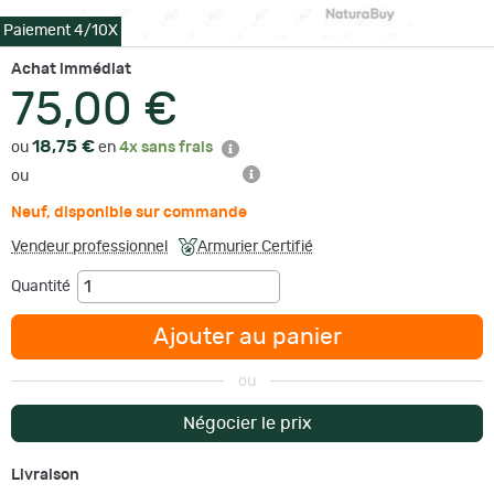
Paiement 4/10X
Achat immédiat
75,00 €
18,75 €
ou
en
4x sans frais
ou
Neuf
,
disponible sur commande
Vendeur professionnel
Armurier Certifié
Quantité
Ajouter au panier
ou
Négocier le prix
Livraison