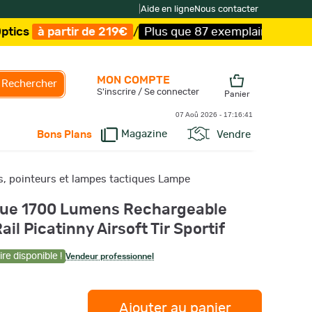
|
Aide en ligne
Nous contacter
r de 219€
/
Plus que 87 exemplaires !
/
Livraison offerte
MON COMPTE
Rechercher
S'inscrire / Se connecter
Panier
07 Aoû 2026 -
17:16:42
Magazine
Vendre
Bons Plans
s, pointeurs et lampes tactiques Lampe
que 1700 Lumens Rechargeable
il Picatinny Airsoft Tir Sportif
re disponible !
Vendeur professionnel
Ajouter au panier