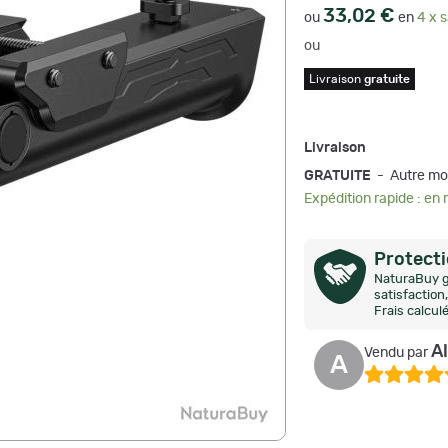
33,02 €
ou
en
4 x s
ou
Livraison
gratuite
Livraison
GRATUITE
- Autre mo
Expédition rapide : en
Protect
NaturaBuy g
satisfactio
Frais calcul
A
Vendu par
A