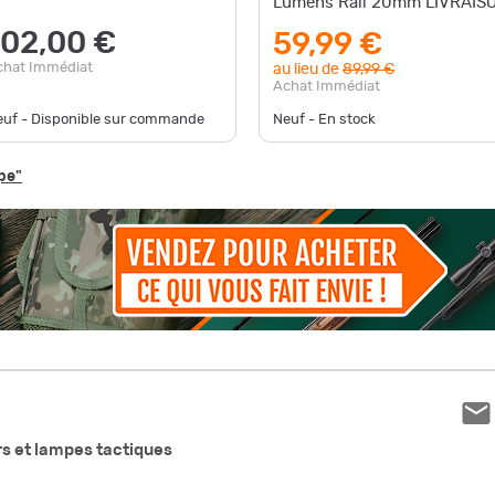
Lumens Rail 20mm LIVRAIS
GRATUITE
102,00 €
59,99 €
chat Immédiat
au lieu de
89,99 €
Achat Immédiat
euf - Disponible sur commande
Neuf - En stock
pe"
rs et lampes tactiques