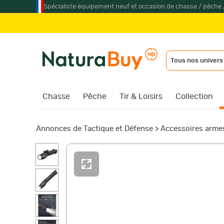
Spécialiste équipement neuf et occasion de chasse / pêche 
Tous nos univers
Chasse
Pêche
Tir & Loisirs
Collection
Annonces de Tactique et Défense
>
Accessoires armes