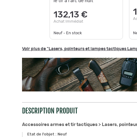
le tir à l'arc de nuit
132,13 €
A
Achat Immédiat
Neuf - En stock
N
Voir plus de "Lasers, pointeurs et lampes tactiques Lam
DESCRIPTION PRODUIT
Accessoires armes et tir tactiques >
Lasers, pointeu
Etat de l'objet
:
Neuf