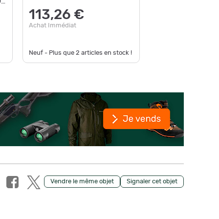
ON
113,26 €
70,0
Achat Immédiat
Achat Im
Neuf - Plus que
2
articles en stock !
Neuf - Pl
Vendre le même objet
Signaler cet objet