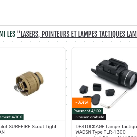
MI LES
"LASERS, POINTEURS ET LAMPES TACTIQUES LA
-33%
Paiement 4/10X
ement 4/10X
Livraison
gratuite
ulot SUREFIRE Scout Light
DESTOCKAGE Lampe Tactiqu
AN
WADSN Type TLR-1 300