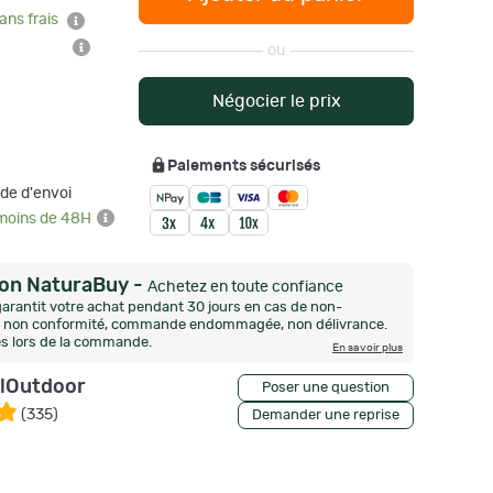
ans frais
ou
Négocier le prix
Paiements sécurisés
de d'envoi
 moins de 48H
ion NaturaBuy
-
Achetez en toute confiance
arantit votre achat pendant 30 jours en cas de non-
n, non conformité, commande endommagée, non délivrance.
és lors de la commande.
En savoir plus
llOutdoor
Poser une question
(
335
)
Demander une reprise