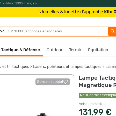
/ outdoor, 100% français
Jumelles & lunette d'approche
Kite Optics
à parti
Tactique & Défense
Outdoor
Terroir
Équitation
 et tir tactiques
>
Lasers, pointeurs et lampes tactiques
>
Laser
Lampe Tacti
Suivre cet objet
Magnetique Ra
Neuf
,
dernier exemplai
Achat immédiat
131,99 €