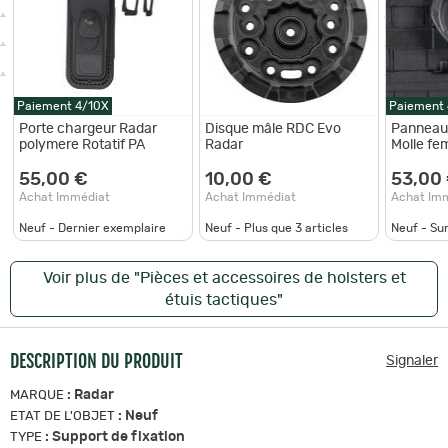
Paiement 4/10X
Paiement
Porte chargeur Radar
Disque mâle RDC Evo
Panneau
polymere Rotatif PA
Radar
Molle fe
55,00 €
10,00 €
53,00
Achat Immédiat
Achat Immédiat
Achat Im
Neuf - Dernier exemplaire
Neuf - Plus que
3
articles
Neuf - S
Voir plus de "Pièces et accessoires de holsters et
étuis tactiques"
DESCRIPTION DU PRODUIT
Signaler
:
Radar
MARQUE
:
Neuf
ETAT DE L'OBJET
:
Support de fixation
TYPE