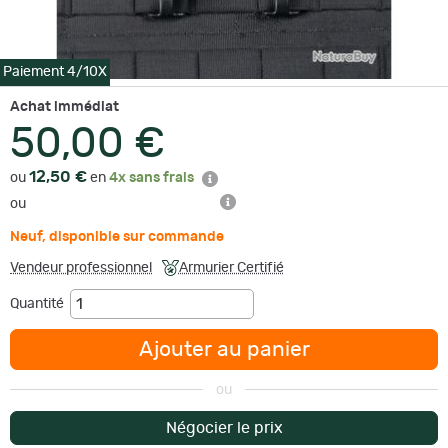
Paiement 4/10X
Achat immédiat
50,00 €
12,50 €
ou
en
4x sans frais
ou
Neuf
,
disponible sur commande
Vendeur professionnel
Armurier Certifié
Quantité
Ajouter au panier
ou
Négocier le prix