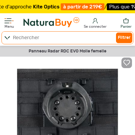
approche
Kite Optics
à partir de 219€
/
Plus que 19 exe
Menu
Se connecter
Panier
Filtrer
Panneau Radar RDC EVO Molle femelle