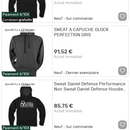
Achat Immédiat
Paiement 4/10X
Neuf - Sur commande
Livraison
gratuite
SWEAT A CAPUCHE GLOCK
ajouté il y a 22 heures
PERFECTION GRIS
91,52 €
Achat Immédiat
Neuf - Dernier exemplaire
Paiement 4/10X
Sweat Daniel Defense Performance
ajouté il y a 23 heures
Noir Sweat Daniel Defense Hoodie
Noir T.S
85,75 €
Achat Immédiat
Neuf - Sur commande
Paiement 4/10X