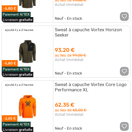
au lieu de
99,00 €
Achat Immédiat
-5,80 €
Paiement 4/10X
Neuf - En stock
Livraison
gratuite
Sweat à capuche Vortex Horizon
ajouté il y a 2 heures
Seeker
93,20 €
au lieu de
99,00 €
Achat Immédiat
-5,80 €
Paiement 4/10X
Neuf - En stock
Livraison
gratuite
Sweat à capuche Vortex Core Logo
ajouté il y a 2 heures
Performance XL
62,35 €
au lieu de
65,00 €
Achat Immédiat
-2,65 €
Paiement 4/10X
Neuf - En stock
Livraison
gratuite