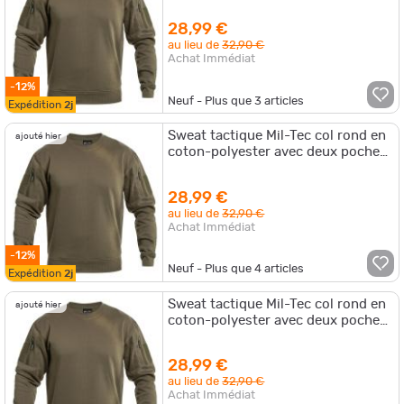
bras supérieur et passage écoute
28,99 €
au lieu de
32,90 €
Achat Immédiat
-12%
Neuf - Plus que
3
articles
Expédition
2j
Sweat tactique Mil-Tec col rond en
ajouté hier
coton-polyester avec deux poches
bras supérieur et passage écoute
28,99 €
au lieu de
32,90 €
Achat Immédiat
-12%
Neuf - Plus que
4
articles
Expédition
2j
Sweat tactique Mil-Tec col rond en
ajouté hier
coton-polyester avec deux poches
bras supérieur et passage écoute
28,99 €
au lieu de
32,90 €
Achat Immédiat