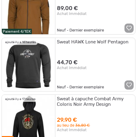
89,00 €
Achat Immédiat
Neuf - Dernier exemplaire
Paiement 4/10X
Sweat HAWK Lone Wolf Pentagon
ajouté il y a 16 heures
44,70 €
Achat Immédiat
Neuf - Dernier exemplaire
Sweat à capuche Combat Army
ajouté il y a 17 heures
Coloris Noir Army Design
29,90 €
au lieu de
36,80 €
Achat Immédiat