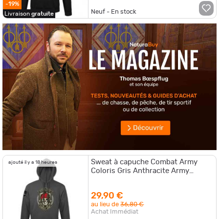
-19%
Neuf - En stock
Livraison
gratuite
Sweat à capuche Combat Army
ajouté il y a 18 heures
Coloris Gris Anthracite Army
Design
29,90 €
au lieu de
36,80 €
Achat Immédiat