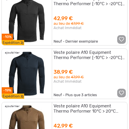
Thermo Performer [-10°C > -20°C]
Noir - XXL
42,99 €
au lieu de
47,99 €
Achat Immédiat
-10%
Neuf - Dernier exemplaire
Expédition
2j
Veste polaire A10 Equipment
ajouté hier
Thermo Performer [-10°C > -20°C]
Bleu Marine - L
38,99 €
au lieu de
47,99 €
Achat Immédiat
-19%
Neuf - Plus que
3
articles
Expédition
2j
Veste polaire A10 Equipment
ajouté hier
Thermo Performer 10°C > 20°C
Coyote
42,99 €