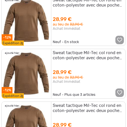
Sweat tactique Mil-Tec col rond en
ajouté hier
coton-polyester avec deux poches
bras supérieur et passage écoute
28,99 €
au lieu de
32,90 €
Achat Immédiat
-12%
Neuf - En stock
Expédition
2j
Sweat tactique Mil-Tec col rond en
ajouté hier
coton-polyester avec deux poches
bras supérieur et passage écoute
28,99 €
au lieu de
32,90 €
Achat Immédiat
-12%
Neuf - Plus que
3
articles
Expédition
2j
Sweat tactique Mil-Tec col rond en
ajouté hier
coton-polyester avec deux poches
bras supérieur et passage écoute
28,99 €