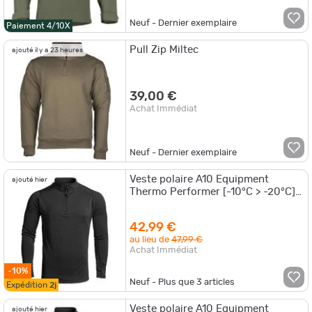
Neuf - Dernier exemplaire
Paiement 4/10X
Pull Zip Miltec
ajouté il y a 23 heures
39,00 €
Achat Immédiat
Neuf - Dernier exemplaire
Veste polaire A10 Equipment
ajouté hier
Thermo Performer [-10°C > -20°C]
Noir - XL
42,99 €
au lieu de
47,99 €
Achat Immédiat
-10%
Neuf - Plus que
3
articles
Expédition
2j
Veste polaire A10 Equipment
ajouté hier