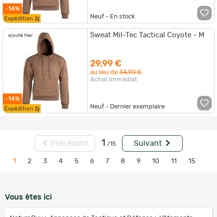
-14%
Neuf - En stock
Expédition
2j
Sweat Mil-Tec Tactical Coyote - M
ajouté hier
29,99 €
au lieu de
34,90 €
Achat Immédiat
-14%
Neuf - Dernier exemplaire
Expédition
2j
1
Précédent
Suivant
/15
1
2
3
4
5
6
7
8
9
10
11
15
Vous êtes ici