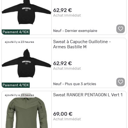
62,92 €
Achat Immédiat
Neuf - Dernier exemplaire
Paiement 4/10X
Sweat à Capuche Guillotine -
ajouté il y a 23 heures
Armes Bastille M
62,92 €
Achat Immédiat
Neuf - Plus que
3
articles
Paiement 4/10X
Sweat RANGER PENTAGON L Vert 1
ajouté il y a 23 heures
69,00 €
Achat Immédiat