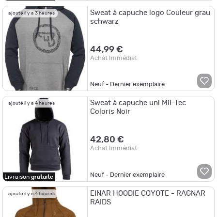
Sweat à capuche logo Couleur grau
ajouté il y a 3 heures
schwarz
44,99 €
Achat Immédiat
Neuf - Dernier exemplaire
Sweat à capuche uni Mil-Tec
ajouté il y a 4 heures
Coloris Noir
42,80 €
Achat Immédiat
Neuf - Dernier exemplaire
Livraison
gratuite
EINAR HOODIE COYOTE - RAGNAR
ajouté il y a 4 heures
RAIDS