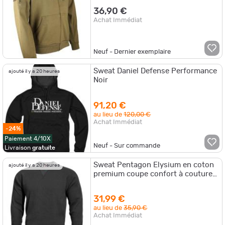
36,90 €
Achat Immédiat
Neuf - Dernier exemplaire
Sweat Daniel Defense Performance
ajouté il y a 20 heures
Noir
91,20 €
au lieu de
120,00 €
Achat Immédiat
-24%
Paiement 4/10X
Neuf - Sur commande
Livraison
gratuite
Sweat Pentagon Elysium en coton
ajouté il y a 20 heures
premium coupe confort à coutures
plates Noir
31,99 €
au lieu de
35,90 €
Achat Immédiat