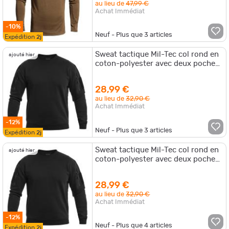
au lieu de
47,99 €
Achat Immédiat
-10%
Neuf - Plus que
3
articles
Expédition
2j
Sweat tactique Mil-Tec col rond en
ajouté hier
coton-polyester avec deux poches
bras supérieur et passage écoute
28,99 €
au lieu de
32,90 €
Achat Immédiat
-12%
Neuf - Plus que
3
articles
Expédition
2j
Sweat tactique Mil-Tec col rond en
ajouté hier
coton-polyester avec deux poches
bras supérieur et passage écoute
28,99 €
au lieu de
32,90 €
Achat Immédiat
-12%
Neuf - Plus que
4
articles
Expédition
2j