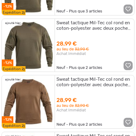
-12%
Neuf - Plus que
3
articles
Expédition
2j
Sweat tactique Mil-Tec col rond en
ajouté hier
coton-polyester avec deux poches
bras supérieur et passage écoute
28,99 €
au lieu de
32,90 €
Achat Immédiat
-12%
Neuf - Plus que
2
articles
Expédition
2j
Sweat tactique Mil-Tec col rond en
ajouté hier
coton-polyester avec deux poches
bras supérieur et passage écoute
28,99 €
au lieu de
32,90 €
Achat Immédiat
-12%
Neuf - Plus que
2
articles
Expédition
2j