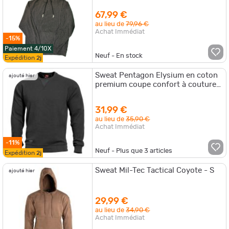
67,99 €
au lieu de
79,96 €
Achat Immédiat
-15%
Paiement 4/10X
Neuf - En stock
Expédition
2j
Sweat Pentagon Elysium en coton
ajouté hier
premium coupe confort à coutures
plates Noir - L
31,99 €
au lieu de
35,90 €
Achat Immédiat
-11%
Neuf - Plus que
3
articles
Expédition
2j
Sweat Mil-Tec Tactical Coyote - S
ajouté hier
29,99 €
au lieu de
34,90 €
Achat Immédiat