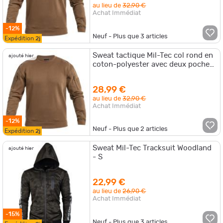
au lieu de
32,90 €
Achat Immédiat
-12%
Neuf - Plus que
3
articles
Expédition
2j
Sweat tactique Mil-Tec col rond en
ajouté hier
coton-polyester avec deux poches
bras supérieur et passage écoute
28,99 €
au lieu de
32,90 €
Achat Immédiat
-12%
Neuf - Plus que
2
articles
Expédition
2j
Sweat Mil-Tec Tracksuit Woodland
ajouté hier
- S
22,99 €
au lieu de
26,90 €
Achat Immédiat
-15%
Neuf - Plus que
3
articles