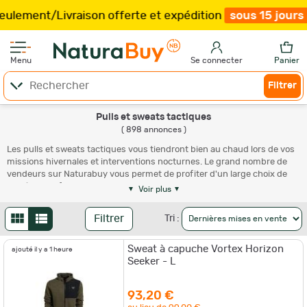
n offerte et expédition
sous 15 jours
/
Plus que
59
h
53
Menu
Se connecter
Panier
Filtrer
Pulls et sweats tactiques
( 898 annonces )
Les pulls et sweats tactiques vous tiendront bien au chaud lors de vos
missions hivernales et interventions nocturnes. Le grand nombre de
vendeurs sur Naturabuy vous permet de profiter d'un large choix de
modèles, de formes et de coloris, et cela dans toutes les tailles. UN gros
Voir plus
avantage qui vous permet de bénéficier d'un choix très large !
Complétez votre tenue avec une
veste ou un blouson tactique
.
Filtrer
Tri :
Sweat à capuche Vortex Horizon
ajouté il y a 1 heure
Seeker - L
93,20 €