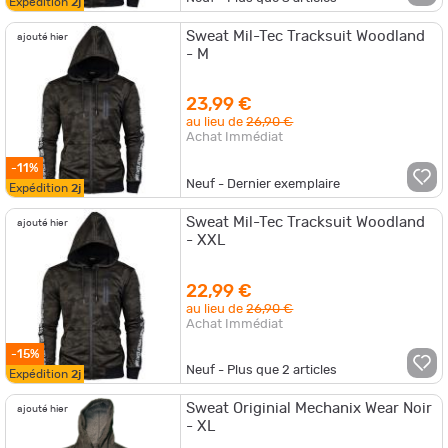
Expédition
2j
Sweat Mil-Tec Tracksuit Woodland
ajouté hier
- M
23,99 €
au lieu de
26,90 €
Achat Immédiat
-11%
Neuf - Dernier exemplaire
Expédition
2j
Sweat Mil-Tec Tracksuit Woodland
ajouté hier
- XXL
22,99 €
au lieu de
26,90 €
Achat Immédiat
-15%
Neuf - Plus que
2
articles
Expédition
2j
Sweat Originial Mechanix Wear Noir
ajouté hier
- XL