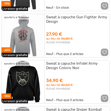
-19%
Neuf - En stock
Livraison
gratuite
Sweat à capuche Gun Fighter Army
ajouté il y a 18 heures
Design
27,90 €
au lieu de
36,80 €
Achat Immédiat
-24%
Neuf - Plus que
2
articles
Livraison
gratuite
Sweat à capuche Infidel Army
ajouté il y a 18 heures
Design Coloris Noir
34,90 €
au lieu de
42,60 €
Achat Immédiat
-18%
Neuf - Plus que
3
articles
Livraison
gratuite
Sweat à capuche Sniper Kombat
ajouté il y a 18 heures