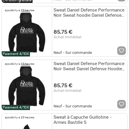
Livraison
gratuite
Sweat Daniel Defense Performance
ajouté il y a 23 heures
Noir Sweat hoodie Daniel Defense
Performance Black T-L
85,75 €
Achat Immédiat
Neuf - Sur commande
Paiement 4/10X
Sweat Daniel Defense Performance
ajouté il y a 23 heures
Noir Sweat Daniel Defense Hoodie
Noir T.M
85,75 €
Achat Immédiat
Neuf - Sur commande
Paiement 4/10X
Sweat à Capuche Guillotine -
ajouté il y a 23 heures
Armes Bastille S