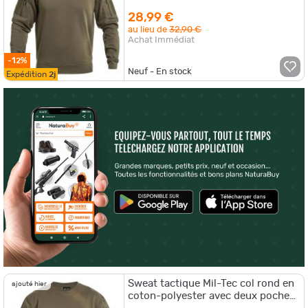
28,99 €
au lieu de
32,90 €
Achat Immédiat
-12%
Neuf - En stock
Expédition
2j
Sweat tactique Mil-Tec col rond en
ajouté hier
coton-polyester avec deux poches