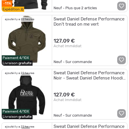
-11%
Neuf - Plus que
2
articles
Expédition
2j
Sweat Daniel Defense Performance
ajouté il y a 22 heures
Don't tread on me vert
127,09 €
Achat Immédiat
Paiement 4/10X
Neuf - Sur commande
Livraison
gratuite
Sweat Daniel Defense Performance
ajouté il y a 22 heures
Noir - Sweat Daniel Defense Hoodie
Noir T.S
127,09 €
Achat Immédiat
Paiement 4/10X
Neuf - Sur commande
Livraison
gratuite
Sweat Daniel Defense Performance
ajouté il y a 22 heures