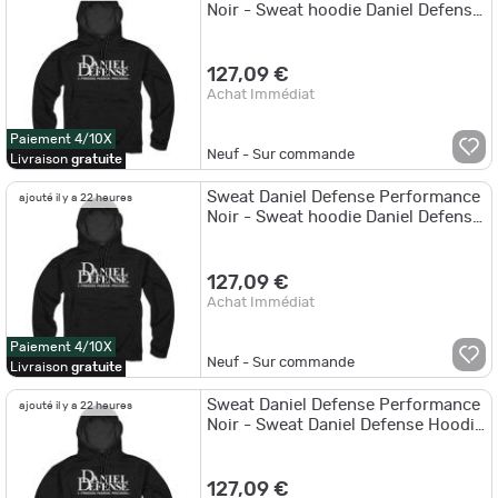
Noir - Sweat hoodie Daniel Defense
Performance Black T-XL
127,09 €
Achat Immédiat
Paiement 4/10X
Neuf - Sur commande
Livraison
gratuite
Sweat Daniel Defense Performance
ajouté il y a 22 heures
Noir - Sweat hoodie Daniel Defense
Performance Black T-L
127,09 €
Achat Immédiat
Paiement 4/10X
Neuf - Sur commande
Livraison
gratuite
Sweat Daniel Defense Performance
ajouté il y a 22 heures
Noir - Sweat Daniel Defense Hoodie
Noir T.M
127,09 €