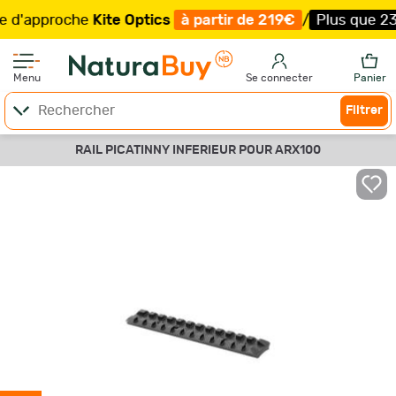
'approche
Kite Optics
à partir de 219€
/
Plus que 23 ex
Menu
Se connecter
Panier
Filtrer
RAIL PICATINNY INFERIEUR POUR ARX100