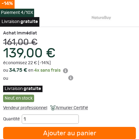
-14%
Paiement 4/10X
Livraison
gratuite
Achat immédiat
161,00 €
139,00 €
économisez 22 € [-14%]
34,75 €
ou
en
4x sans frais
ou
Livraison
gratuite
Neuf
,
en stock
Vendeur professionnel
Armurier Certifié
Quantité
Ajouter au panier