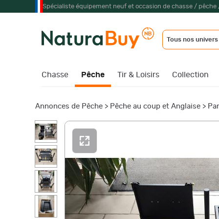
Spécialiste équipement neuf et occasion de chasse / pêche 
Tous nos univers
Chasse
Pêche
Tir & Loisirs
Collection
Annonces de Pêche
>
Pêche au coup et Anglaise
>
Pan