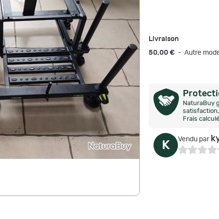
Livraison
50,00 €
- Autre mode
Protect
NaturaBuy g
satisfactio
Frais calcul
k
Vendu par
K