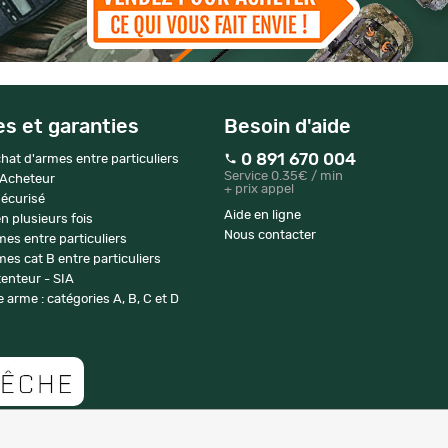
es et garanties
Besoin d'aide
0 891 670 004
hat d'armes entre particuliers
Service 0.35€ / min
 Acheteur
+ prix appel
écurisé
Aide en ligne
n plusieurs fois
Nous contacter
mes entre particuliers
es cat B entre particuliers
enteur - SIA
 arme : catégories A, B, C et D