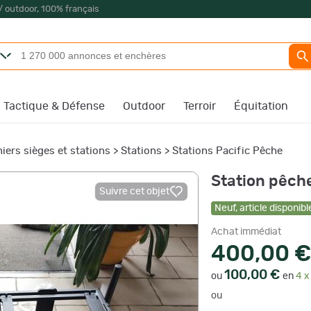
/ outdoor, 100% français
Tactique & Défense
Outdoor
Terroir
Équitation
iers sièges et stations
>
Stations
>
Stations Pacific Pêche
Station pêch
Suivre cet objet
Neuf
,
article disponibl
Achat immédiat
400,00 €
100,00 €
ou
en
4 x
ou