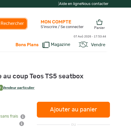
|
Aide en ligne
Nous contacter
MON COMPTE
Rechercher
S'inscrire / Se connecter
Panier
07 Aoû 2026 -
17:53:45
Magazine
Vendre
Bons Plans
e au coup Teos TS5 seatbox
e
Vendeur particulier
Ajouter au panier
 sans frais
ou