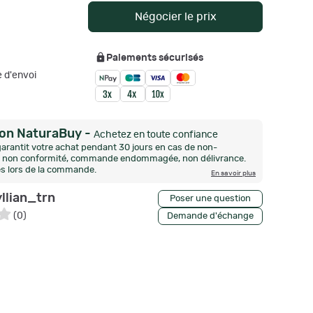
Négocier le prix
Paiements sécurisés
 d'envoi
ion NaturaBuy
-
Achetez en toute confiance
arantit votre achat pendant 30 jours en cas de non-
n, non conformité, commande endommagée, non délivrance.
és lors de la commande.
En savoir plus
yllian_trn
Poser une question
(
0
)
Demande d'échange