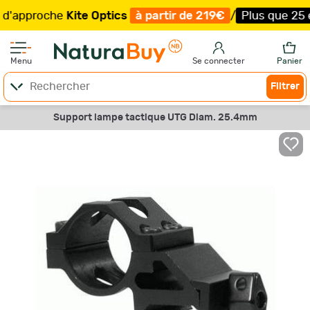
pproche
Kite Optics
à partir de 219€
/
Plus que 25 exemp
Menu
Se connecter
Panier
Filtrer
Support lampe tactique UTG Diam. 25.4mm