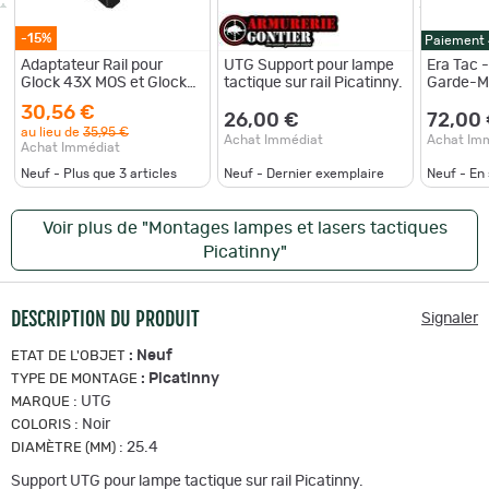
-15%
Paiement
Adaptateur Rail pour
UTG Support pour lampe
Era Tac -
Glock 43X MOS et Glock
tactique sur rail Picatinny.
Garde-M
48 MOS
Recknagel
30,56 €
26,00 €
72,00
au lieu de
35,95 €
Achat Immédiat
Achat Im
Achat Immédiat
Neuf - Plus que
3
articles
Neuf - Dernier exemplaire
Neuf - En
Voir plus de "Montages lampes et lasers tactiques
Picatinny"
DESCRIPTION DU PRODUIT
Signaler
:
Neuf
ETAT DE L'OBJET
:
Picatinny
TYPE DE MONTAGE
:
UTG
MARQUE
:
Noir
COLORIS
:
25.4
DIAMÈTRE (MM)
Support UTG pour lampe tactique sur rail Picatinny.