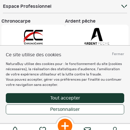
Espace Professionnel
Chronocarpe
Ardent pêche
Fermer
Ce site utilise des cookies
Informations légales
NaturaBuy utilise des cookies pour : le fonctionnement du site (cookies
Charte éthique
nécessaires), la réalisation des statistiques d'audience, l'amélioration
Mentions légales
de votre expérience utilisateur et la lutte contre la fraude.
Vous pouvez accepter, gérer vos préférences par finalité ou continuer
Règlement & Conditions d'utilisation
votre navigation sans accepter.
Politique de protection
des données personnelles
Tout accepter
Personnalisation des cookies
Personnaliser
Copyright © 2007-2026 NaturaBuy. Tous droits réservés. N°CNIL: 1239459.
Les marques commerciales mentionnées appartiennent à leurs propriétaires
respectifs in 0.074 s
Suggestions de recherche