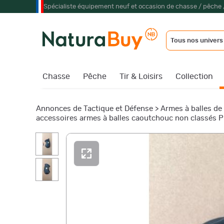
Spécialiste équipement neuf et occasion de chasse / pêche 
Tous nos univers
Chasse
Pêche
Tir & Loisirs
Collection
Annonces de Tactique et Défense
>
Armes à balles d
accessoires armes à balles caoutchouc non classés P