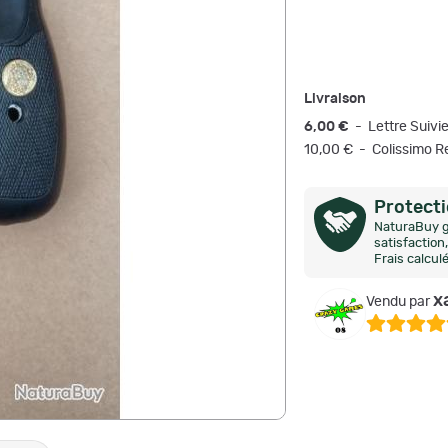
Livraison
6,00 €
- Lettre Suivi
10,00 € - Colissimo
Protect
NaturaBuy g
satisfactio
Frais calcul
x
Vendu par