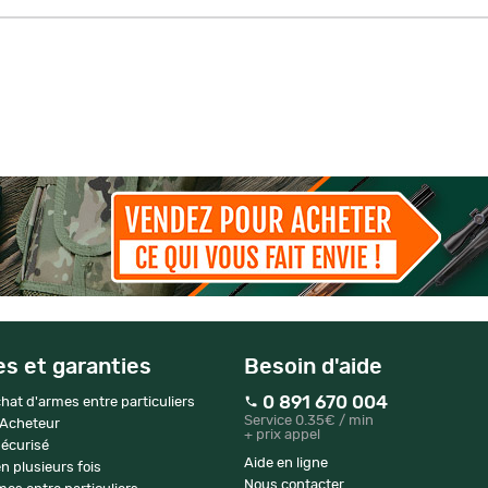
es et garanties
Besoin d'aide
0 891 670 004
hat d'armes entre particuliers
Service 0.35€ / min
 Acheteur
+ prix appel
écurisé
Aide en ligne
n plusieurs fois
Nous contacter