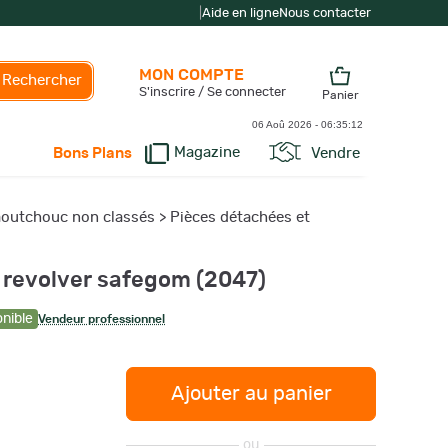
|
Aide en ligne
Nous contacter
MON COMPTE
Rechercher
S'inscrire / Se connecter
Panier
06 Aoû 2026 -
06:35:13
Magazine
Vendre
Bons Plans
caoutchouc non classés
>
Pièces détachées et
 revolver safegom (2047)
onible
Vendeur professionnel
Ajouter au panier
ou