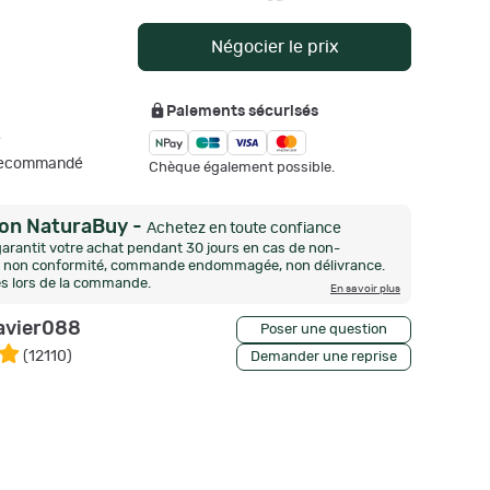
Négocier le prix
Paiements sécurisés
e
 Recommandé
Chèque également possible.
ion NaturaBuy
-
Achetez en toute confiance
arantit votre achat pendant 30 jours en cas de non-
n, non conformité, commande endommagée, non délivrance.
és lors de la commande.
En savoir plus
avier088
Poser une question
(
12110
)
Demander une reprise