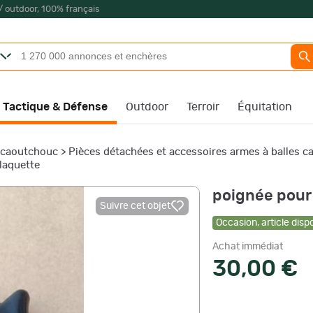
/ outdoor, 100% français
Tactique & Défense
Outdoor
Terroir
Équitation
e caoutchouc
>
Pièces détachées et accessoires armes à balles 
laquette
poignée pour
Suivre cet objet
Occasion
,
article disp
Achat immédiat
30,00 €