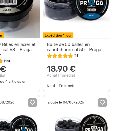
ur
Expédition
1 jour
 Billes en acier et
Boîte de 50 balles en
 cal.68 - Praga
caoutchouc cal.50 - Praga
y
(
18
)
(
18
)
18,90 €
 €
Achat Immédiat
iat
que
4
articles en
Neuf - En stock
/08/2026
ajouté le 04/08/2026