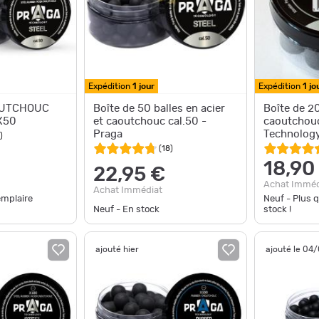
Expédition
1 jour
Expédition
1 jo
OUTCHOUC
Boîte de 50 balles en acier
Boîte de 20
X50
et caoutchouc cal.50 -
caoutchouc
Praga
Technolog
)
(
18
)
18,90
22,95 €
Achat Imméd
Achat Immédiat
emplaire
Neuf - Plus 
Neuf - En stock
stock !
ajouté hier
ajouté le 04