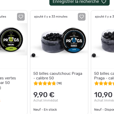
Enregistrer la recherche
nutes
ajouté il y a 33 minutes
ajouté il y a
50 billes caoutchouc Praga
50 billes c
es vertes
- calibre 50
Praga - cal
par 50
(
18
)
)
9,90 €
10,90
Achat Immédiat
Achat Imméd
€
Neuf - En stock
Neuf - Disp