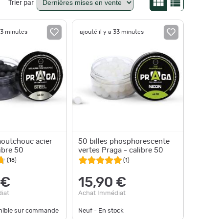
Trier par
 33 minutes
ajouté il y a 33 minutes
aoutchouc acier
50 billes phosphorescente
ibre 50
vertes Praga - calibre 50
(
18
)
(
1
)
 €
15,90 €
iat
Achat Immédiat
onible sur commande
Neuf - En stock