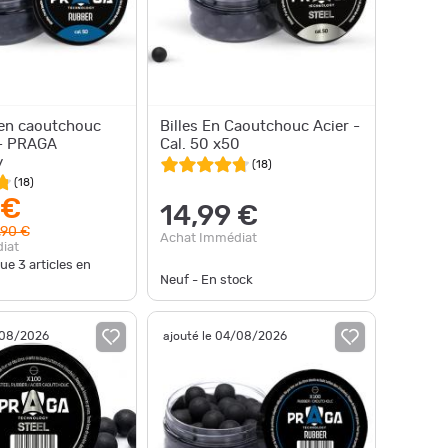
 en caoutchouc
Billes En Caoutchouc Acier -
 - PRAGA
Cal. 50 x50
y
(
18
)
(
18
)
 €
14,99 €
,90 €
Achat Immédiat
iat
que
3
articles en
Neuf - En stock
/08/2026
ajouté le 04/08/2026