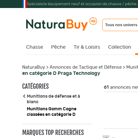
Spécialiste équipement neuf et occasion de chasse / pêche 
Tous nos univers
Chasse
Pêche
Tir & Loisirs
Collection
NaturaBuy
>
Annonces de Tactique et Défense
>
Munit
en catégorie D Praga Technology
CATÉGORIES
61
annonces neu
Munitions de défense et à
blanc
Munitions Gomm Cogne
classées en catégorie D
MARQUES TOP RECHERCHES