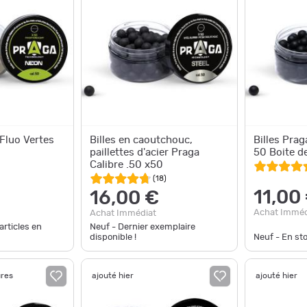
Fluo Vertes
Billes en caoutchouc,
Billes Prag
paillettes d'acier Praga
50 Boite d
Calibre .50 x50
(
18
)
11,00
16,00 €
Achat Imméd
Achat Immédiat
articles en
Neuf - Dernier exemplaire
disponible !
Neuf - En st
ures
ajouté hier
ajouté hier