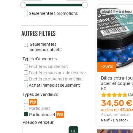
ajouté il y a 6 heu
Seulement les promotions
AUTRES FILTRES
Seulement les
nouveaux objets
Types d'annonces
-23%
Enchères seulement
Enchères sans prix de réserve
Billes extra-lo
Enchères et Achat Immédiat
acier et coque 
Achat Immédiat seulement
50
Types de vendeurs
(
2
34,50 €
PRO
Particuliers
au lieu de
45,00 
PRO
Achat Immédiat
Particuliers et
Neuf - En stock
Pseudo vendeur
OK