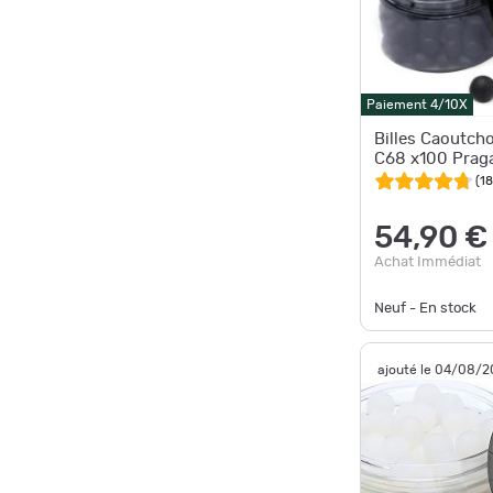
Paiement 4/10X
Billes Caoutcho
C68 x100 Prag
(
18
54,90 €
Achat Immédiat
Neuf - En stock
ajouté le 04/08/