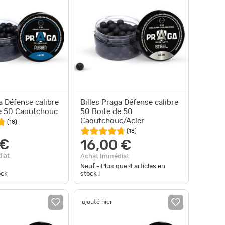
a Défense calibre
Billes Praga Défense calibre
e 50 Caoutchouc
50 Boite de 50
Caoutchouc/Acier
(
18
)
(
18
)
 €
16,00 €
iat
Achat Immédiat
Neuf - Plus que
4
articles en
ock
stock !
ajouté hier