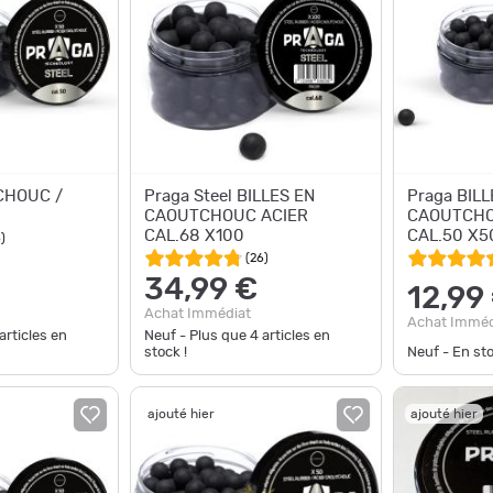
CHOUC /
Praga Steel BILLES EN
Praga BILL
CAOUTCHOUC ACIER
CAOUTCHO
CAL.68 X100
CAL.50 X5
6
)
(
26
)
34,99 €
12,99
Achat Immédiat
Achat Imméd
articles en
Neuf - Plus que
4
articles en
stock !
Neuf - En st
ajouté hier
ajouté hier