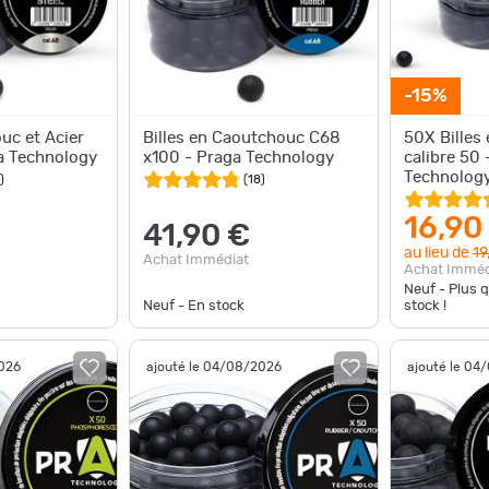
-15%
uc et Acier
Billes en Caoutchouc C68
50X Billes
a Technology
x100 - Praga Technology
calibre 50
Technolog
)
(
18
)
16,90
41,90 €
au lieu de
19
Achat Immédiat
Achat Imméd
Neuf - Plus 
Neuf - En stock
stock !
2026
ajouté le 04/08/2026
ajouté le 04