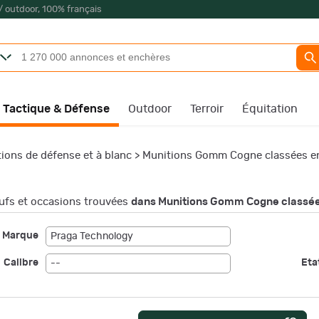
/ outdoor, 100% français
Tactique & Défense
Outdoor
Terroir
Équitation
ions de défense et à blanc
>
Munitions Gomm Cogne classées en
fs et occasions trouvées
dans Munitions Gomm Cogne classée
Marque
Praga Technology
Calibre
Etat
--