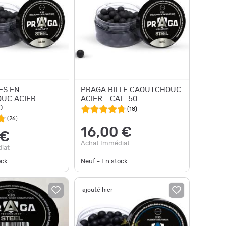
ES EN
PRAGA BILLE CAOUTCHOUC
UC ACIER
ACIER - CAL. 50
0
(
18
)
(
26
)
16,00 €
 €
Achat Immédiat
iat
ock
Neuf - En stock
ajouté hier