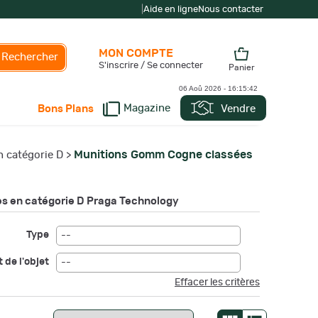
|
Aide en ligne
Nous contacter
MON COMPTE
Rechercher
S'inscrire / Se connecter
Panier
06 Aoû 2026 -
16:15:44
Magazine
Vendre
Bons Plans
Munitions Gomm Cogne classées
 catégorie D
>
s en catégorie D Praga Technology
Type
--
 de l'objet
--
Effacer les critères