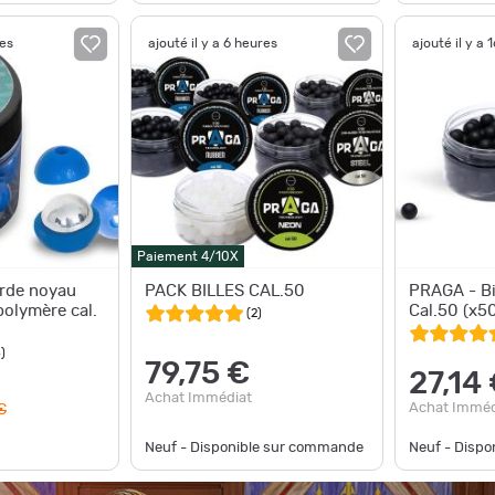
res
ajouté il y a 6 heures
ajouté il y a 
Paiement 4/10X
urde noyau
PACK BILLES CAL.50
PRAGA - Bi
polymère cal.
Cal.50 (x5
(
2
)
6
)
79,75 €
27,14
Achat Immédiat
Achat Imméd
€
Neuf - Disponible sur commande
Neuf - Disp