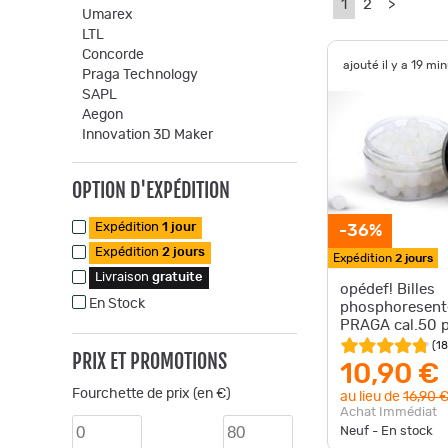
1
2
>
Umarex
LTL
Concorde
ajouté il y a 19 mi
Praga Technology
SAPL
Aegon
Innovation 3D Maker
OPTION D'EXPÉDITION
Expédition
1 jour
-36%
Expédition
2 jours
Expédition
2 jours
Livraison
gratuite
opédef! Billes
En Stock
phosphoresent
PRAGA cal.50 
(
18
PRIX ET PROMOTIONS
10,90 €
Fourchette de prix (en €)
au lieu de
16,90 
Achat Immédiat
Neuf - En stock