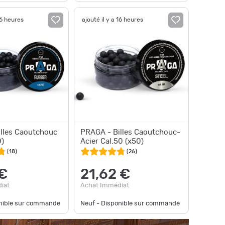
16 heures
ajouté il y a 16 heures
lles Caoutchouc
PRAGA - Billes Caoutchouc-
0)
Acier Cal.50 (x50)
(
18
)
(
26
)
 €
21,62 €
iat
Achat Immédiat
onible sur commande
Neuf - Disponible sur commande