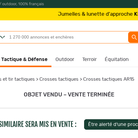
/ outdoor, 100% français
Jumelles & lunette d'approche
Kite Optics
Tactique & Défense
Outdoor
Terroir
Équitation
 et tir tactiques
>
Crosses tactiques
>
Crosses tactiques AR15
OBJET VENDU – VENTE TERMINÉE
IMILAIRE SERA MIS EN VENTE :