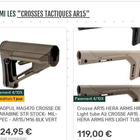
MI LES
"CROSSES TACTIQUES AR15"
ement 4/10X
édition
1 jour
Paiement 4/10X
AGPUL MAG470 CROSSE DE
Crosse AR15 HERA ARMS H
ARABINE STR STOCK- MIL-
Light tube A2 CROSSE AR15
PEC - AR15/M16 BLK VERT
HERA ARMS HRS LIGHT TUB
A2 NOIR
124,95 €
119,00 €
chat Immédiat