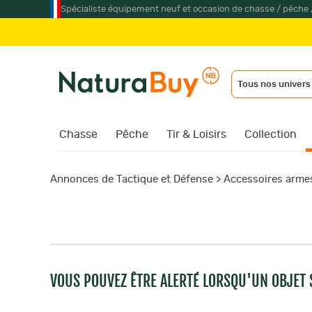
Spécialiste équipement neuf et occasion de chasse / pêche 
Tous nos univers
Chasse
Pêche
Tir & Loisirs
Collection
Annonces de Tactique et Défense
>
Accessoires armes
VOUS POUVEZ ÊTRE ALERTÉ LORSQU'UN OBJET S