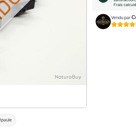
NDU
satisfactio
Frais calcul
C
Vendu par
épaule