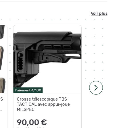
Voir plus
Paiement 4/10X
Paiement 4
RS
Crosse télescopique TBS
Crosse 
TACTICAL avec appui-joue
AR15
E
MILSPEC
52,
90,00 €
Achat Im