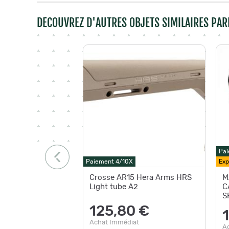
DÉCOUVREZ D'AUTRES OBJETS SIMILAIRES PAR
Pai
Paiement 4/10X
Exp
Crosse AR15 Hera Arms HRS
M
Light tube A2
C
S
125,80 €
Achat Immédiat
A