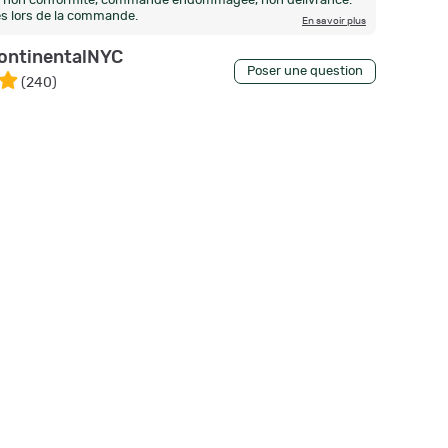
n, non conformité, commande endommagée, non délivrance.
és lors de la commande.
En savoir plus
ontinentalNYC
Poser une question
(
240
)