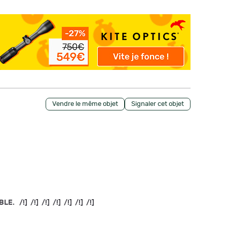
Vendre le même objet
Signaler cet objet
!] /!] /!] /!] /!] /!] /!]