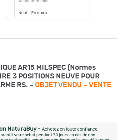
Achat Immédiat
Neuf - En stock
Occasion -
IQUE AR15 MILSPEC (Normes
NOIRE 3 POSITIONS NEUVE POUR
ARME RS. –
OBJET VENDU –
VENTE
ion NaturaBuy
-
Achetez en toute confiance
arantit votre achat pendant 30 jours en cas de non-