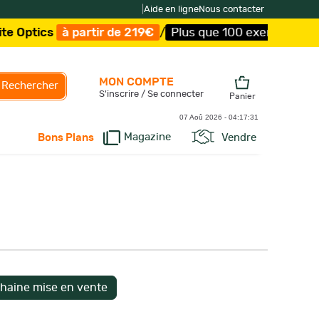
|
Aide en ligne
Nous contacter
à partir de 219€
/
Plus que 100 exemplaires !
/
Livraison
MON COMPTE
Rechercher
S'inscrire / Se connecter
Panier
07 Aoû 2026 -
04:17:32
Magazine
Vendre
Bons Plans