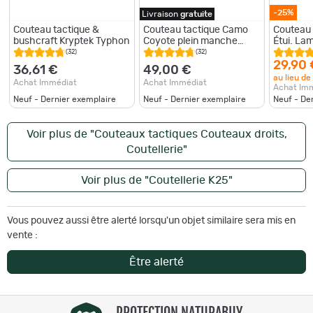
-25%
Livraison
gratuite
Couteau tactique &
Couteau tactique Camo
Couteau 
bushcraft Kryptek Typhon
Coyote plein manche
Étui. La
avec lame 14cm
(32)
(32)
29,90 
36,61 €
49,00 €
au lieu de
Achat Immédiat
Achat Immédiat
Achat Im
Neuf - Dernier exemplaire
Neuf - Dernier exemplaire
Neuf - De
Voir plus de "Couteaux tactiques Couteaux droits,
Coutellerie"
Voir plus de "Coutellerie K25"
Vous pouvez aussi être alerté lorsqu'un objet similaire sera mis en
vente :
Être alerté
PROTECTION NATURABUY