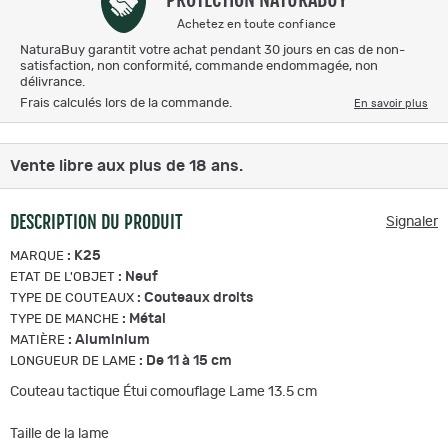
Achetez en toute confiance
NaturaBuy garantit votre achat pendant 30 jours en cas de non-
satisfaction, non conformité, commande endommagée, non
délivrance.
Frais calculés lors de la commande.
En savoir plus
Vente libre aux plus de 18 ans.
DESCRIPTION DU PRODUIT
Signaler
:
K25
MARQUE
:
Neuf
ETAT DE L'OBJET
:
Couteaux droits
TYPE DE COUTEAUX
:
Métal
TYPE DE MANCHE
:
Aluminium
MATIÈRE
:
De 11 à 15 cm
LONGUEUR DE LAME
Couteau tactique Étui comouflage Lame 13.5 cm
Taille de la lame