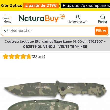
ics
à partir de 219€
/
Plus que 26 exemplaires !
/
Livrai
Menu
Se connecter
Panier
Filtrer
Couteau tactique Étui camouflage Lame 14.00 cm 3182307 –
OBJET NON VENDU –
VENTE TERMINÉE
(32 avis)