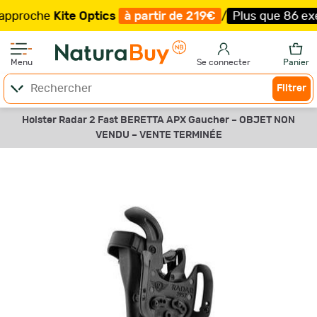
oche
Kite Optics
à partir de 219€
/
Plus que 86 exempla
Menu
Se connecter
Panier
Filtrer
Holster Radar 2 Fast BERETTA APX Gaucher –
OBJET NON
VENDU –
VENTE TERMINÉE