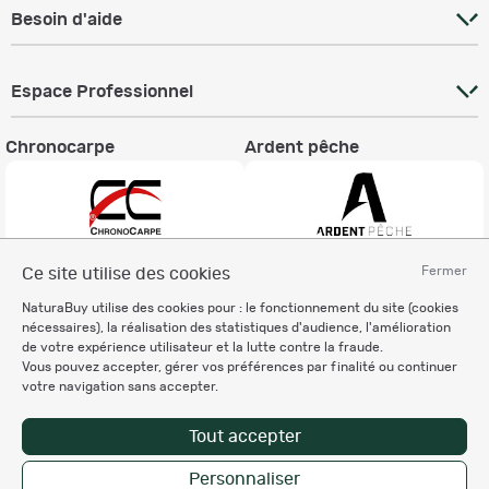
Besoin d'aide
Espace Professionnel
Chronocarpe
Ardent pêche
Fermer
Ce site utilise des cookies
Informations légales
NaturaBuy utilise des cookies pour : le fonctionnement du site (cookies
Charte éthique
nécessaires), la réalisation des statistiques d'audience, l'amélioration
Mentions légales
de votre expérience utilisateur et la lutte contre la fraude.
Vous pouvez accepter, gérer vos préférences par finalité ou continuer
Règlement & Conditions d'utilisation
votre navigation sans accepter.
Politique de protection
des données personnelles
Tout accepter
Personnalisation des cookies
Personnaliser