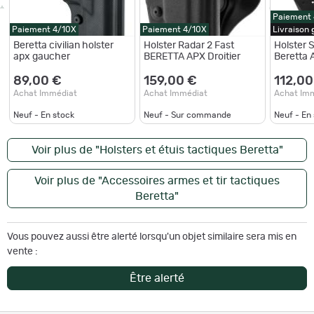
Paiement
Paiement 4/10X
Paiement 4/10X
Livraison
Beretta civilian holster
Holster Radar 2 Fast
Holster 
apx gaucher
BERETTA APX Droitier
Beretta 
89,00 €
159,00 €
112,00
Achat Immédiat
Achat Immédiat
Achat Im
Neuf - En stock
Neuf - Sur commande
Neuf - En
Voir plus de "Holsters et étuis tactiques Beretta"
Voir plus de "Accessoires armes et tir tactiques
Beretta"
Vous pouvez aussi être alerté lorsqu'un objet similaire sera mis en
vente :
Être alerté