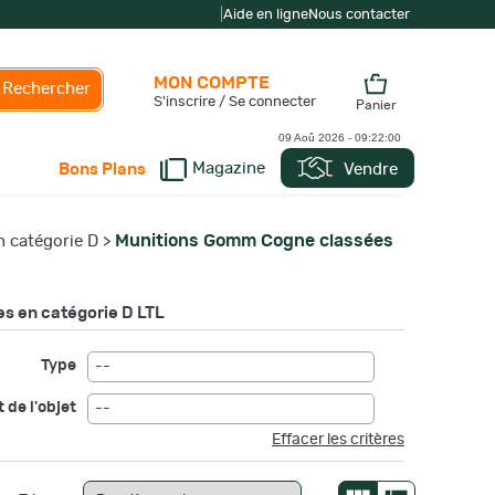
|
Aide en ligne
Nous contacter
MON COMPTE
Rechercher
S'inscrire / Se connecter
Panier
09 Aoû 2026 -
09:22:02
Magazine
Vendre
Bons Plans
Munitions Gomm Cogne classées
 catégorie D
>
s en catégorie D LTL
Type
--
 de l'objet
--
Effacer les critères