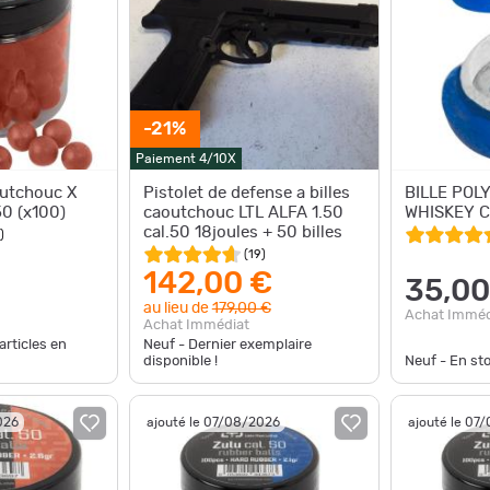
-21%
Paiement 4/10X
outchouc X
Pistolet de defense a billes
BILLE POL
0 (x100)
caoutchouc LTL ALFA 1.50
WHISKEY C
cal.50 18joules + 50 billes
)
(
19
)
142,00 €
35,00
au lieu de
179,00 €
Achat Imméd
Achat Immédiat
articles en
Neuf - Dernier exemplaire
disponible !
Neuf - En st
026
ajouté le 07/08/2026
ajouté le 07