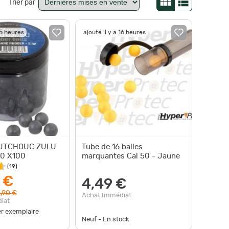
Trier par
15 heures
ajouté il y a 16 heures
OUTCHOUC ZULU
Tube de 16 balles
0 X100
marquantes Cal 50 - Jaune
(
19
)
 €
4,49 €
,90 €
Achat Immédiat
iat
er exemplaire
Neuf - En stock