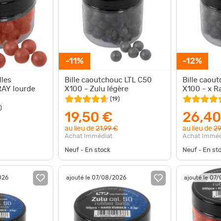
-11%
-12%
lles
Bille caoutchouc LTL C50
Bille caou
RAY lourde
X100 - Zulu légère
X100 - x R
(
19
)
)
19,50 €
26,40
au lieu de
21,99 €
au lieu de
29
Achat Immédiat
Achat Imméd
Neuf - En stock
Neuf - En st
026
ajouté le 07/08/2026
ajouté le 07