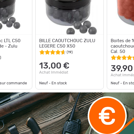
uc LTL C50
BILLE CAOUTCHOUC ZULU
Boites de 1
de - Zulu
LEGERE C50 X50
caoutchouc
Cal. 50
(
19
)
)
13,00 €
39,90
Achat Immédiat
Achat Imméd
e sur commande
Neuf - En stock
Neuf - En st