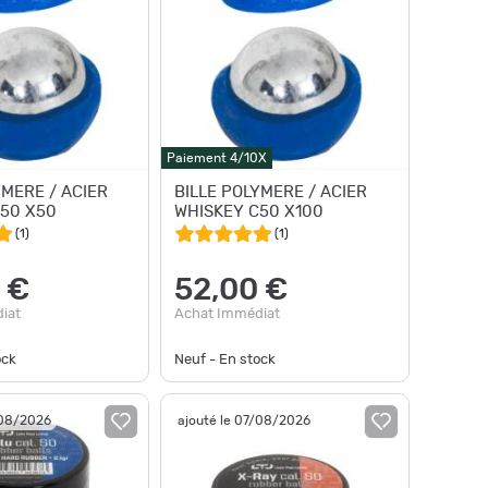
Paiement 4/10X
YMERE / ACIER
BILLE POLYMERE / ACIER
50 X50
WHISKEY C50 X100
(
1
)
(
1
)
 €
52,00 €
iat
Achat Immédiat
ock
Neuf - En stock
/08/2026
ajouté le 07/08/2026