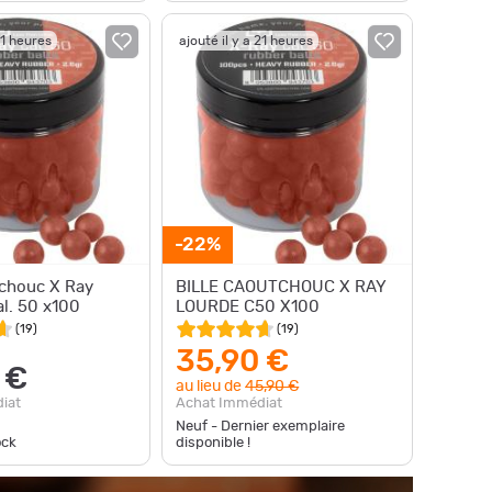
21 heures
ajouté il y a 21 heures
-22%
tchouc X Ray
BILLE CAOUTCHOUC X RAY
al. 50 x100
LOURDE C50 X100
(
19
)
(
19
)
35,90 €
 €
au lieu de
45,90 €
iat
Achat Immédiat
Neuf - Dernier exemplaire
ock
disponible !