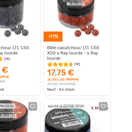
-11%
tchouc LTL C50
Bille caoutchouc LTL C50
ay lourde
X50 x Ray lourde - x Ray
lourde
(
19
)
(
19
)
 €
17,75 €
,99 €
au lieu de
19,99 €
iat
Achat Immédiat
ock
Neuf - En stock
/08/2026
ajouté le 07/08/2026