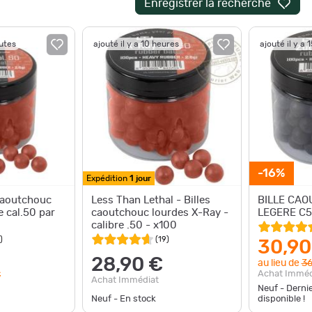
Enregistrer la recherche
nutes
ajouté il y a 10 heures
ajouté il y a 
-16%
Expédition
1 jour
 caoutchouc
Less Than Lethal - Billes
BILLE CA
e cal.50 par
caoutchouc lourdes X-Ray -
LEGERE C5
calibre .50 - x100
)
(
19
)
30,90
28,90 €
au lieu de
36
Achat Imméd
€
Achat Immédiat
Neuf - Derni
Neuf - En stock
disponible !