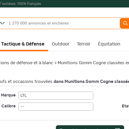
/ outdoor, 100% français
Tactique & Défense
Outdoor
Terroir
Équitation
ions de défense et à blanc
>
Munitions Gomm Cogne classées en
fs et occasions trouvées
dans Munitions Gomm Cogne classée
Marque
LTL
Calibre
Etat
--