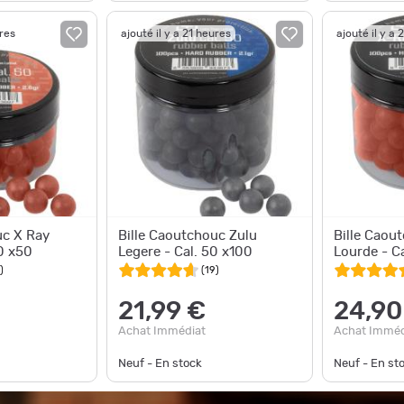
ures
ajouté il y a 21 heures
ajouté il y a 
uc X Ray
Bille Caoutchouc Zulu
Bille Caou
0 x50
Legere - Cal. 50 x100
Lourde - C
)
(
19
)
21,99 €
24,90
Achat Immédiat
Achat Imméd
Neuf - En stock
Neuf - En st