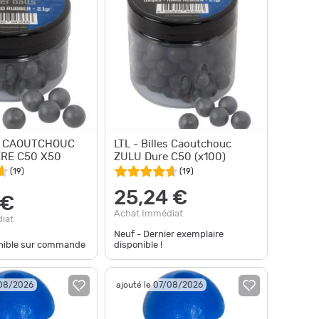
LE CAOUTCHOUC
LTL - Billes Caoutchouc
RE C50 X50
ZULU Dure C50 (x100)
(
19
)
(
19
)
25,24 €
 €
Achat Immédiat
iat
Neuf - Dernier exemplaire
onible sur commande
disponible !
/08/2026
ajouté le 07/08/2026