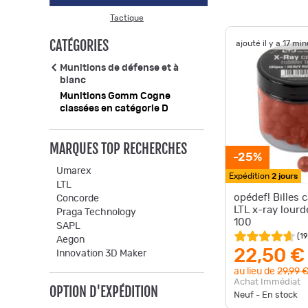
Tactique
CATÉGORIES
ajouté il y a 17 mi
Munitions de défense et à
blanc
Munitions Gomm Cogne
classées en catégorie D
MARQUES TOP RECHERCHES
-25%
Umarex
Expédition
2 jours
LTL
opédef! Billes
Concorde
LTL x-ray lourd
Praga Technology
100
SAPL
(
19
Aegon
22,50 €
Innovation 3D Maker
au lieu de
29,99 
Achat Immédiat
OPTION D'EXPÉDITION
Neuf - En stock