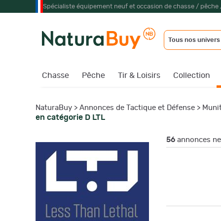
Spécialiste équipement neuf et occasion de chasse / pêche 
Tous nos univers
Chasse
Pêche
Tir & Loisirs
Collection
NaturaBuy
>
Annonces de Tactique et Défense
>
Munit
en catégorie D LTL
56
annonces neu