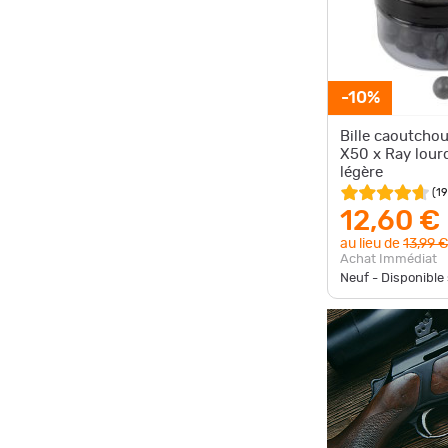
-10%
Bille caoutcho
X50 x Ray lour
légère
(
19
12,60 €
au lieu de
13,99 €
Achat Immédiat
Neuf - Disponibl