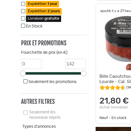
Expédition
1 jour
ajouté il y a 21 he
Expédition
2 jours
Livraison
gratuite
En Stock
PRIX ET PROMOTIONS
Fourchette de prix (en €)
Bille Caoutcho
Lourde - Cal. 5
Seulement les promotions
(
19
21,80 €
AUTRES FILTRES
Achat Immédiat
Seulement les
nouveaux objets
Neuf - En stock
Types d'annonces