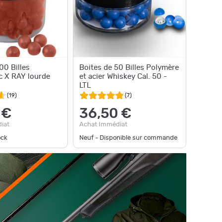
00 Billes
Boites de 50 Billes Polymère
 X RAY lourde
et acier Whiskey Cal. 50 -
LTL
(
19
)
(
7
)
 €
36,50 €
iat
Achat Immédiat
ock
Neuf - Disponible sur commande