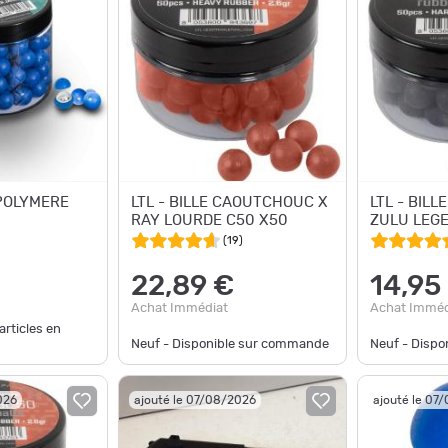
 POLYMERE
LTL - BILLE CAOUTCHOUC X
LTL - BIL
RAY LOURDE C50 X50
ZULU LEGE
(
19
)
22,89 €
14,95
Achat Immédiat
Achat Imméd
articles en
Neuf - Disponible sur commande
Neuf - Disp
026
ajouté le 07/08/2026
ajouté le 07