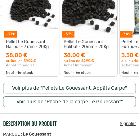
-37%
-37%
-34%
Pellet Le Gouessant
Pellet Le Gouessant
Pellet L
Halibut - 7 mm - 20Kg
Halibut - 20mm - 20Kg
Extrude
38,00 €
38,00 €
3,30 €
au lieu de
59,99 €
au lieu de
59,99 €
au lieu de
Achat Immédiat
Achat Immédiat
Achat Im
Neuf - En stock
Neuf - En stock
Neuf - En
Voir plus de "Pellets Le Gouessant, Appâts Carpe"
Voir plus de "Pêche de la carpe Le Gouessant"
DESCRIPTION DU PRODUIT
Signaler
:
Le Gouessant
MARQUE