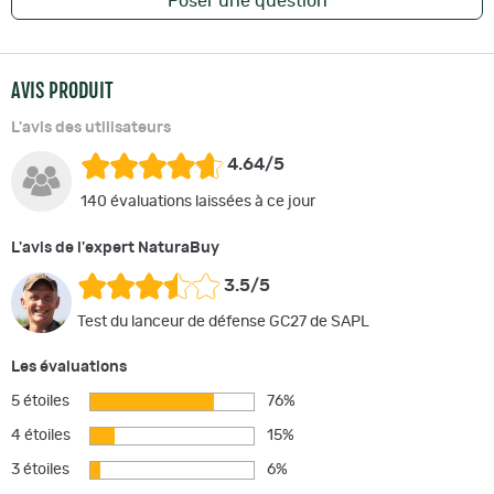
Poser une question
AVIS PRODUIT
L'avis des utilisateurs
4.64/5
140 évaluations laissées à ce jour
L'avis de l'expert NaturaBuy
3.5/5
Test du lanceur de défense GC27 de SAPL
Les évaluations
5 étoiles
76%
4 étoiles
15%
3 étoiles
6%