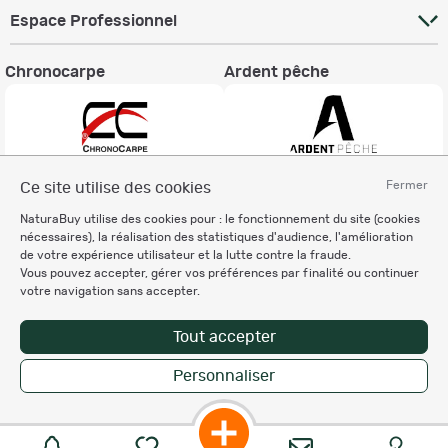
Espace Professionnel
Chronocarpe
Ardent pêche
Fermer
Ce site utilise des cookies
Informations légales
NaturaBuy utilise des cookies pour : le fonctionnement du site (cookies
Charte éthique
nécessaires), la réalisation des statistiques d'audience, l'amélioration
Mentions légales
de votre expérience utilisateur et la lutte contre la fraude.
Vous pouvez accepter, gérer vos préférences par finalité ou continuer
Règlement & Conditions d'utilisation
votre navigation sans accepter.
Politique de protection
des données personnelles
Tout accepter
Personnalisation des cookies
Personnaliser
Copyright © 2007-2026 NaturaBuy. Tous droits réservés. N°CNIL: 1239459.
Les marques commerciales mentionnées appartiennent à leurs propriétaires
respectifs in 0.092 s
Suggestions de recherche