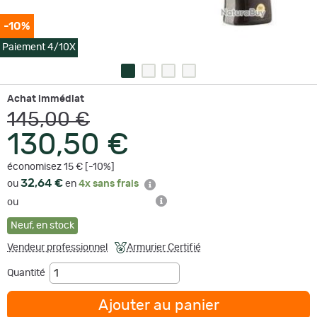
-10%
Paiement 4/10X
Achat immédiat
145,00 €
130,50 €
économisez 15 € [-10%]
32,64 €
ou
en
4x sans frais
ou
Neuf
,
en stock
Vendeur professionnel
Armurier Certifié
Quantité
Ajouter au panier