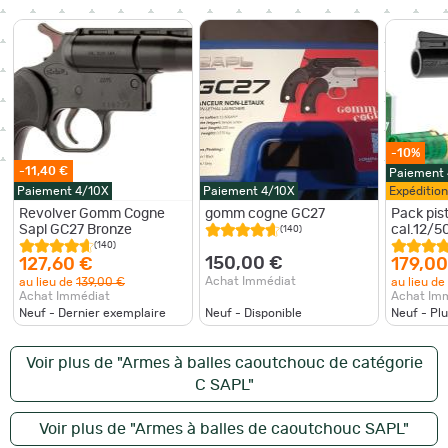
-10%
-11,40 €
Paiement
Paiement 4/10X
Paiement 4/10X
Expéditio
Revolver Gomm Cogne
gomm cogne GC27
Pack pis
Sapl GC27 Bronze
cal.12/50 
(140)
cartouc
(140)
150,00 €
127,60 €
179,00
Achat Immédiat
au lieu de
139,00 €
au lieu de
Achat Immédiat
Achat Im
Neuf - Dernier exemplaire
Neuf - Disponible
Neuf - Pl
Voir plus de "Armes à balles caoutchouc de catégorie
C SAPL"
Voir plus de "Armes à balles de caoutchouc SAPL"