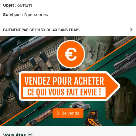
Objet :
6511211
Suivi par :
6
personnes
PAIEMENT PAR CB EN 3X OU 4X SANS FRAIS
Vous êtes ici