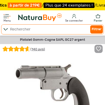
ir de 219€
/
Plus que 24 exemplaires !
/
Livraison offert
Menu
Se connecter
Panier
Filtrer
Pistolet Gomm-Cogne SAPL GC27 argent
(140 avis)