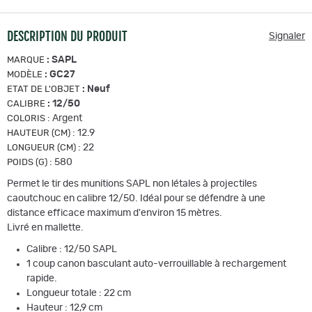
DESCRIPTION DU PRODUIT
Signaler
:
SAPL
MARQUE
:
GC27
MODÈLE
:
Neuf
ETAT DE L'OBJET
:
12/50
CALIBRE
:
Argent
COLORIS
:
12.9
HAUTEUR (CM)
:
22
LONGUEUR (CM)
:
580
POIDS (G)
Permet le tir des munitions SAPL non létales à projectiles
caoutchouc en calibre 12/50. Idéal pour se défendre à une
distance efficace maximum d'environ 15 mètres.
Livré en mallette.
Calibre : 12/50 SAPL
1 coup canon basculant auto-verrouillable à rechargement
rapide.
Longueur totale : 22 cm
Hauteur : 12,9 cm