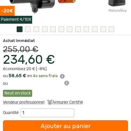
-20€
Paiement 4/10X
Achat immédiat
255,00 €
234,60 €
économisez 20 € [-8%]
58,65 €
ou
en
4x sans frais
ou
Neuf
,
en stock
Vendeur professionnel
Armurier Certifié
Quantité
Ajouter au panier