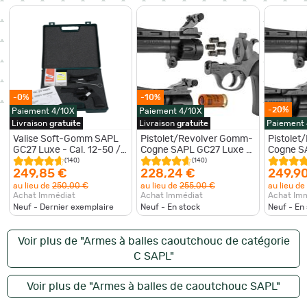
-0%
-10%
-20%
Paiement 4/10X
Paiement 4/10X
Livraison
gratuite
Livraison
gratuite
Paiement
Valise Soft-Gomm SAPL
Pistolet/Revolver Gomm-
Pistole
GC27 Luxe - Cal. 12-50 /
Cogne SAPL GC27 Luxe 2
Cogne S
8.8X10
canons Cal 12/50 &
canons 8
(140)
(140)
8.8x10
249,85 €
228,24 €
249,9
au lieu de
250,00 €
au lieu de
255,00 €
au lieu de
Achat Immédiat
Achat Immédiat
Achat Im
Neuf - Dernier exemplaire
Neuf - En stock
Neuf - En
Voir plus de "Armes à balles caoutchouc de catégorie
C SAPL"
Voir plus de "Armes à balles de caoutchouc SAPL"