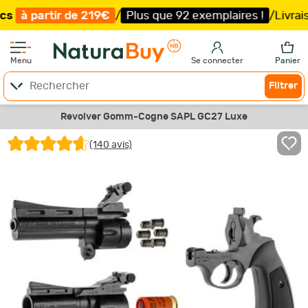
r de 219€
/
Plus que 92 exemplaires !
/
Livraison offerte
Menu
Se connecter
Panier
Filtrer
Revolver Gomm-Cogne SAPL GC27 Luxe
(140 avis)