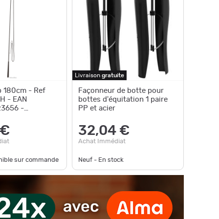
Livraison
gratuite
 180cm - Ref
Façonneur de botte pour
H - EAN
bottes d'équitation 1 paire
3656 -
PP et acier
 €
32,04 €
iat
Achat Immédiat
onible sur commande
Neuf - En stock