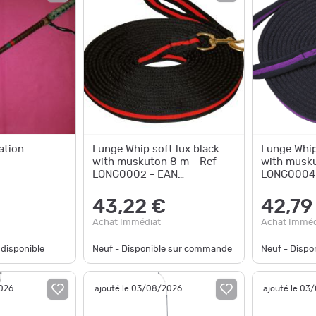
ation
Lunge Whip soft lux black
Lunge Whip
with muskuton 8 m - Ref
with musku
LONG0002 - EAN
LONG0004 
4018653003893 -
401865300
Unbranded
Unbranded
43,22 €
42,79
Achat Immédiat
Achat Imméd
 disponible
Neuf - Disponible sur commande
Neuf - Disp
2026
ajouté le 03/08/2026
ajouté le 03