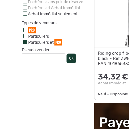
Enchères sans prix de réserve
Enchères et Achat Immédiat
Achat Immédiat seulement
Types de vendeurs
PRO
Particuliers
PRO
Particuliers et
Pseudo vendeur
Riding crop fi
black - Ref Z
OK
EAN 40186533
Unbranded
34,32 €
Achat Immédiat
Neuf - Disponibl