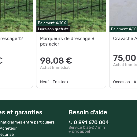
Paiement 4/10X
Livraison
gratuite
Paiement 4/10
ressage 12
Marqueurs de dressage 8
Cravache A
pcs acier
75,00
€
98,08 €
Achat Imméd
Achat Immédiat
Neuf - En stock
Occasion - Ar
es et garanties
Besoin d'aide
0 891 670 004
hat d'armes entre particuliers
Service 0.35€ / min
 Acheteur
+ prix appel
écurisé