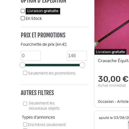
OPTION D'EXPÉDITION
Livraison
gratuite
En Stock
PRIX ET PROMOTIONS
Fourchette de prix (en €)
Livraison
gratuite
Cravache Équit
Seulement les promotions
30,00 €
Achat Immédiat
AUTRES FILTRES
Occasion - Article
Seulement les
nouveaux objets
Types d'annonces
ajouté le 03/08/
Enchères seulement