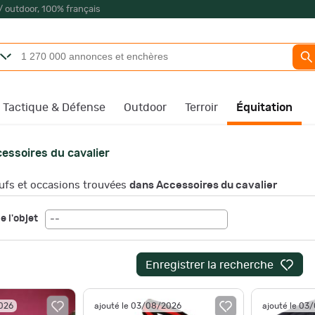
/ outdoor, 100% français
Tactique & Défense
Outdoor
Terroir
Équitation
essoires du cavalier
fs et occasions trouvées
dans Accessoires du cavalier
e l'objet
--
Enregistrer la recherche
2026
ajouté le 03/08/2026
ajouté le 03