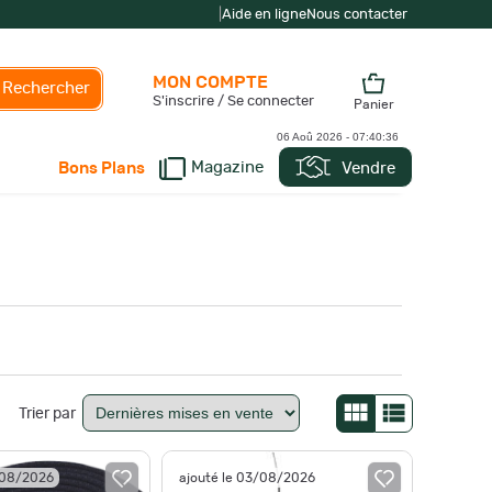
|
Aide en ligne
Nous contacter
MON COMPTE
Rechercher
S'inscrire / Se connecter
Panier
06 Aoû 2026 -
07:40:37
Magazine
Vendre
Bons Plans
Trier par
/08/2026
ajouté le 03/08/2026