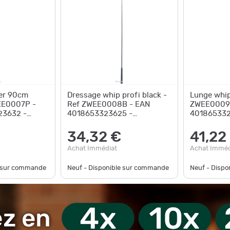
ber 90cm
Dressage whip profi black -
Lunge whip
WEE0007P -
Ref ZWEE0008B - EAN
ZWEE0009
23632 -
4018653323625 -
401865332
Unbranded
Unbranded
34,32 €
41,22
Achat Immédiat
Achat Imméd
e sur commande
Neuf - Disponible sur commande
Neuf - Disp