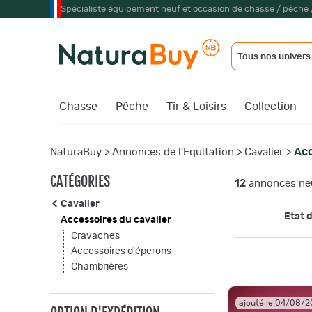
Spécialiste équipement neuf et occasion de chasse / pêche 
Tous nos univers
Chasse
Pêche
Tir & Loisirs
Collection
Acc
NaturaBuy
>
Annonces de l'Equitation
>
Cavalier
>
CATÉGORIES
12
annonces neu
Cavalier
Etat d
Accessoires du cavalier
Cravaches
Accessoires d'éperons
Chambrières
ajouté le 04/08/