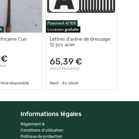
Paiement 4/10X
X
Livraison
gratuite
fricaine Cuir
Lettres d'arène de dressage
12 pcs acier
 €
65,39 €
iat
Achat Immédiat
ticle disponible
Neuf - En stock
Informations légales
Règlement &
Conditions d'utilisation
Politique de protection