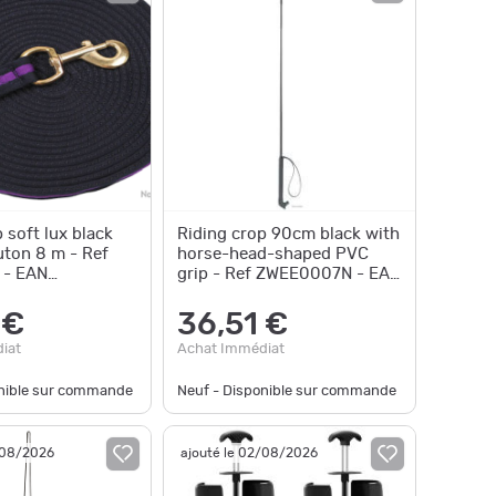
 soft lux black
Riding crop 90cm black with
ton 8 m - Ref
horse-head-shaped PVC
- EAN
grip - Ref ZWEE0007N - EAN
3879 -
4018653097434 - Unbrand
 €
36,51 €
iat
Achat Immédiat
onible sur commande
Neuf - Disponible sur commande
/08/2026
ajouté le 02/08/2026