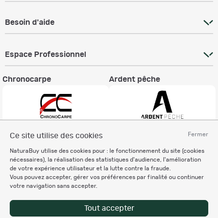
Besoin d'aide
Espace Professionnel
Chronocarpe
Ardent pêche
Fermer
Ce site utilise des cookies
Informations légales
NaturaBuy utilise des cookies pour : le fonctionnement du site (cookies
Charte éthique
nécessaires), la réalisation des statistiques d'audience, l'amélioration
Mentions légales
de votre expérience utilisateur et la lutte contre la fraude.
Vous pouvez accepter, gérer vos préférences par finalité ou continuer
Règlement & Conditions d'utilisation
votre navigation sans accepter.
Politique de protection
des données personnelles
Tout accepter
Personnalisation des cookies