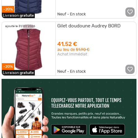
-20%
Neuf - En stock
Livraison
gratuite
Gilet doudoune Audrey BORD
ajouté le 31/07/2026
41,52 €
au lieu de
51,90 €
Achat Immédiat
-20%
Neuf - En stock
Livraison
gratuite