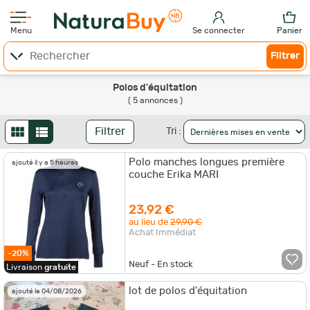
Menu
Se connecter
Panier
Filtrer
Polos d'équitation
( 5 annonces )
Filtrer
Tri :
Polo manches longues première
ajouté il y a 5 heures
couche Erika MARI
23,92 €
au lieu de
29,90 €
Achat Immédiat
-20%
Neuf - En stock
Livraison
gratuite
lot de polos d'équitation
ajouté le 04/08/2026