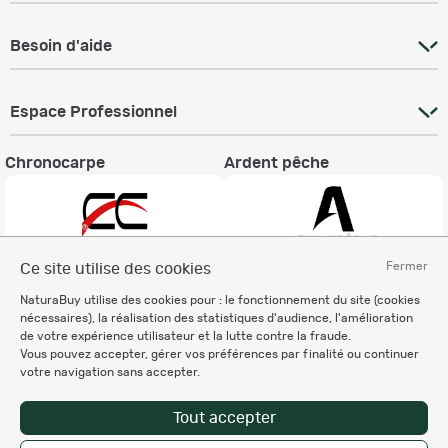
Besoin d'aide
Espace Professionnel
Chronocarpe
Ardent pêche
Fermer
Ce site utilise des cookies
Informations légales
NaturaBuy utilise des cookies pour : le fonctionnement du site (cookies
nécessaires), la réalisation des statistiques d'audience, l'amélioration
Charte éthique
de votre expérience utilisateur et la lutte contre la fraude.
Mentions légales
Vous pouvez accepter, gérer vos préférences par finalité ou continuer
Règlement & Conditions d'utilisation
votre navigation sans accepter.
Politique de protection
des données personnelles
Tout accepter
Personnalisation des cookies