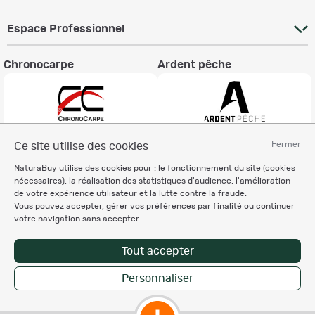
Espace Professionnel
Chronocarpe
Ardent pêche
Fermer
Ce site utilise des cookies
Informations légales
NaturaBuy utilise des cookies pour : le fonctionnement du site (cookies
Charte éthique
nécessaires), la réalisation des statistiques d'audience, l'amélioration
Mentions légales
de votre expérience utilisateur et la lutte contre la fraude.
Vous pouvez accepter, gérer vos préférences par finalité ou continuer
Règlement & Conditions d'utilisation
votre navigation sans accepter.
Politique de protection
des données personnelles
Tout accepter
Personnalisation des cookies
Personnaliser
Copyright © 2007-2026 NaturaBuy. Tous droits réservés. N°CNIL: 1239459.
Les marques commerciales mentionnées appartiennent à leurs propriétaires
respectifs in 0.010 s