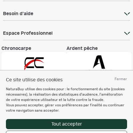
Besoin d'aide
Espace Professionnel
Chronocarpe
Ardent pêche
Fermer
Ce site utilise des cookies
Informations légales
NaturaBuy utilise des cookies pour : le fonctionnement du site (cookies
nécessaires), la réalisation des statistiques d'audience, l'amélioration
Charte éthique
de votre expérience utilisateur et la lutte contre la fraude.
Mentions légales
Vous pouvez accepter, gérer vos préférences par finalité ou continuer
Règlement & Conditions d'utilisation
votre navigation sans accepter.
Politique de protection
des données personnelles
Tout accepter
Personnalisation des cookies