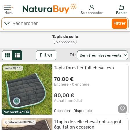
Menu
Se connecter
Panier
Filtrer
Tapis de selle
( 5 annonces )
Filtrer
Tri :
Tapis forestier full cheval cso
reste 10j 17h
70,00 €
Enchère - 0 enchère
80,00 €
Achat Immédiat
Occasion - Disponible
Paiement 4/10X
1 tapis de selle cheval noir argent
ajouté le 03/08/2026
équitation occasion