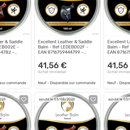
er & Saddle
Excellent Leather & Saddle
Excellent 
DEB002E -
Balm - Ref LEDEB002F -
Balm - Re
4782 -
EAN 8716759444799 -
EAN 87167
e
Livraison rapide
Livraison r
41,56 €
41,56
Achat Immédiat
Achat Imméd
e sur commande
Neuf - Disponible sur commande
Neuf - Disp
2026
ajouté le 03/08/2026
ajouté le 03