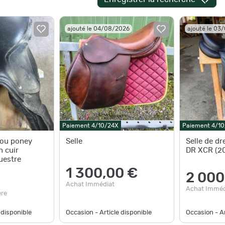
ajouté le 04/08/2026
ajouté le 03
Paiement 4/10/24X
Paiement 4/1
 ou poney
Selle
Selle de dr
 cuir
DR XCR (20
uestre
1 300,00 €
2 000
Achat Immédiat
Achat Imméd
ère
 disponible
Occasion - Article disponible
Occasion - Ar