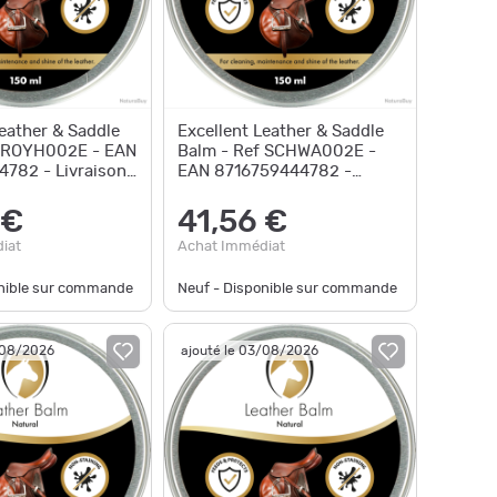
Leather & Saddle
Excellent Leather & Saddle
f ROYH002E - EAN
Balm - Ref SCHWA002E -
782 - Livraison
EAN 8716759444782 -
Livraison rapide
 €
41,56 €
iat
Achat Immédiat
onible sur commande
Neuf - Disponible sur commande
/08/2026
ajouté le 03/08/2026