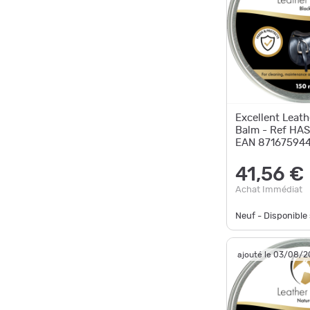
Excellent Leath
Balm - Ref HA
EAN 871675944
Livraison rapid
41,56 €
Achat Immédiat
Neuf - Disponibl
ajouté le 03/08/