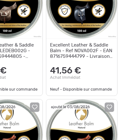
Leather & Saddle
Excellent Leather & Saddle
f LEDEB002G -
Balm - Ref NOVA002F - EAN
59444805 -
8716759444799 - Livraison
apide
rapide
 €
41,56 €
iat
Achat Immédiat
onible sur commande
Neuf - Disponible sur commande
/08/2026
ajouté le 03/08/2026