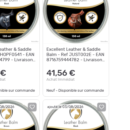
Leather & Saddle
Excellent Leather & Saddle
 HOPF0541 - EAN
Balm - Ref JUST002E - EAN
799 - Livraison
8716759444782 - Livraison
rapide
 €
41,56 €
iat
Achat Immédiat
onible sur commande
Neuf - Disponible sur commande
/08/2026
ajouté le 03/08/2026