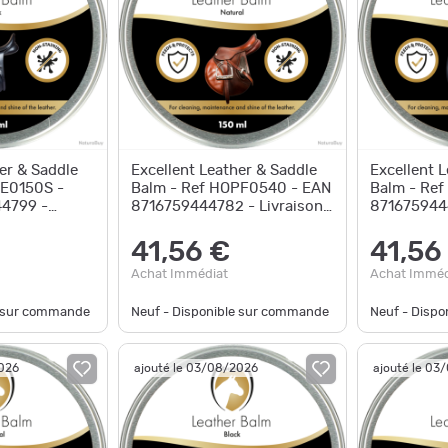
er & Saddle
Excellent Leather & Saddle
Excellent 
SE0150S -
Balm - Ref HOPF0540 - EAN
Balm - Ref
4799 -
8716759444782 - Livraison
8716759444
e
rapide
rapide
41,56 €
41,56
Achat Immédiat
Achat Imméd
e sur commande
Neuf - Disponible sur commande
Neuf - Disp
2026
ajouté le 03/08/2026
ajouté le 03