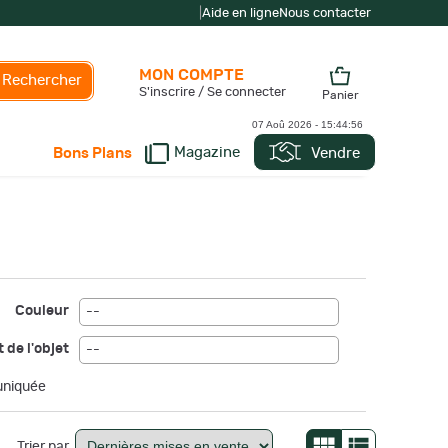
|
Aide en ligne
Nous contacter
MON COMPTE
Rechercher
S'inscrire / Se connecter
Panier
07 Aoû 2026 -
15:44:57
Magazine
Vendre
Bons Plans
Couleur
--
 de l'objet
--
niquée
Trier par