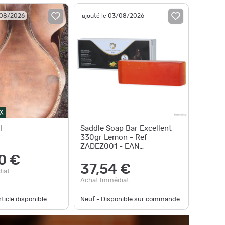
/08/2026
ajouté le 03/08/2026
X
l
Saddle Soap Bar Excellent
330gr Lemon - Ref
ZADEZ001 - EAN
8716759011212 - Unbranded
0 €
37,54 €
iat
Achat Immédiat
ticle disponible
Neuf - Disponible sur commande