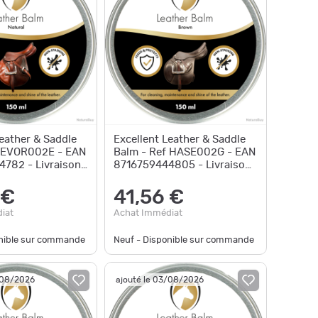
Leather & Saddle
Excellent Leather & Saddle
f EVOR002E - EAN
Balm - Ref HASE002G - EAN
782 - Livraison
8716759444805 - Livraison
rapide
 €
41,56 €
iat
Achat Immédiat
onible sur commande
Neuf - Disponible sur commande
/08/2026
ajouté le 03/08/2026