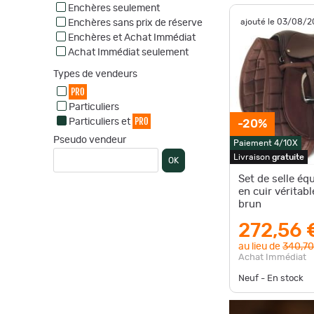
Enchères seulement
ajouté le 03/08/
Enchères sans prix de réserve
Enchères et Achat Immédiat
Achat Immédiat seulement
Types de vendeurs
PRO
Particuliers
PRO
Particuliers et
-20%
Pseudo vendeur
Paiement 4/10X
Livraison
gratuite
OK
Set de selle équ
en cuir véritabl
brun
272,56 
au lieu de
340,70
Achat Immédiat
Neuf - En stock