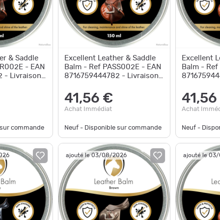
er & Saddle
Excellent Leather & Saddle
Excellent 
AR002E - EAN
Balm - Ref PASS002E - EAN
Balm - Re
- Livraison
8716759444782 - Livraison
8716759444
rapide
rapide
41,56 €
41,56
Achat Immédiat
Achat Imméd
e sur commande
Neuf - Disponible sur commande
Neuf - Disp
2026
ajouté le 03/08/2026
ajouté le 03