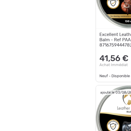
Excellent Leath
Balm - Ref PA
8716759444782 
rapide
41,56 €
Achat Immédiat
Neuf - Disponibl
ajouté le 03/08/