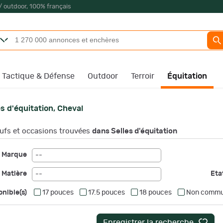
/ outdoor, 100% français
Tactique & Défense
Outdoor
Terroir
Équitation
es d'équitation, Cheval
fs et occasions trouvées
dans Selles d'équitation
Marque
--
Matière
Etat
--
onible(s)
17 pouces
17.5 pouces
18 pouces
Non commu
Enregistrer la recherche