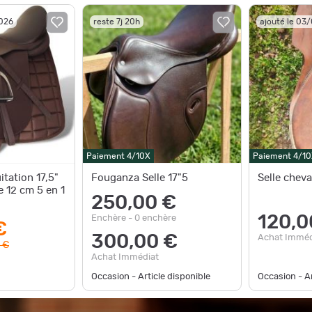
2026
reste 7j 20h
ajouté le 03
Paiement 4/10X
Paiement 4/10
itation 17,5"
Fouganza Selle 17"5
Selle cheva
e 12 cm 5 en 1
250,00 €
120,0
Enchère - 0 enchère
€
300,00 €
Achat Imméd
 €
Achat Immédiat
Occasion - Article disponible
Occasion - Ar