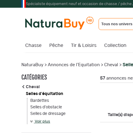
Spécialiste équipement neuf et occasion de chasse / pêche 
Tous nos univers
Chasse
Pêche
Tir & Loisirs
Collection
Sell
NaturaBuy
>
Annonces de l'Equitation
>
Cheval
>
CATÉGORIES
57
annonces neu
Cheval
Selles d'équitation
Bardettes
Selles d'obstacle
Selles de dressage
Taille(s) disp
Voir plus