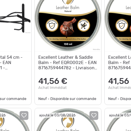
tal 54 cm -
Excellent Leather & Saddle
Excellent 
- EAN
Balm - Ref EQRO002E - EAN
Balm - Re
1 -
8716759444782 - Livraison
8716759444
rapide
rapide
41,56 €
41,56
Achat Immédiat
Achat Imméd
e sur commande
Neuf - Disponible sur commande
Neuf - Disp
2026
ajouté le 03/08/2026
ajouté le 03