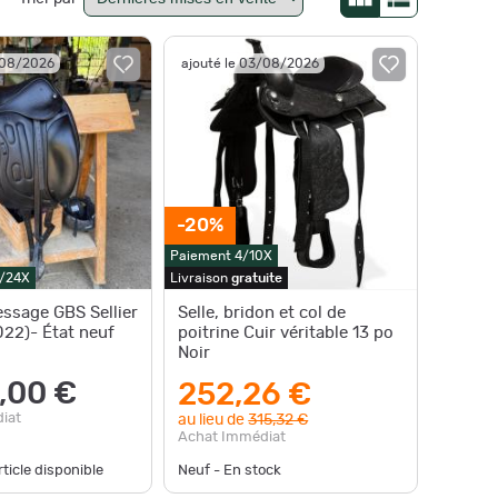
/08/2026
ajouté le 03/08/2026
-20%
Paiement 4/10X
0/24X
Livraison
gratuite
essage GBS Sellier
Selle, bridon et col de
22)- État neuf
poitrine Cuir véritable 13 po
Noir
,00 €
252,26 €
iat
au lieu de
315,32 €
Achat Immédiat
ticle disponible
Neuf - En stock