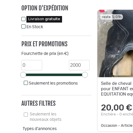
OPTION D'EXPÉDITION
reste 3j 01h
Livraison
gratuite
En Stock
PRIX ET PROMOTIONS
Fourchette de prix (en €)
Seulement les promotions
Selle de cheval
pour ENFANT en
EQUITATION eq
AUTRES FILTRES
20,00 €
Seulement les
Enchère - 0 ench
nouveaux objets
Occasion - Article
Types d'annonces