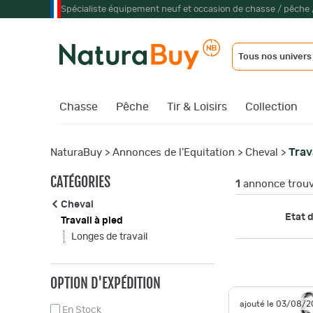
Spécialiste équipement neuf et occasion de chasse / pêche 
Tous nos univers
Chasse
Pêche
Tir & Loisirs
Collection
Trav
NaturaBuy
>
Annonces de l'Equitation
>
Cheval
>
CATÉGORIES
1
annonce trou
Cheval
Etat d
Travail à pied
Longes de travail
OPTION D'EXPÉDITION
ajouté le 03/08/
En Stock