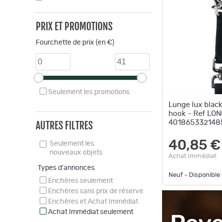
PRIX ET PROMOTIONS
Fourchette de prix (en €)
Seulement les promotions
Lunge lux blac
hook - Ref LO
401865332148
AUTRES FILTRES
Unbranded
40,85 €
Seulement les
nouveaux objets
Achat Immédiat
Types d'annonces
Neuf - Disponibl
Enchères seulement
Enchères sans prix de réserve
Enchères et Achat Immédiat
Achat Immédiat seulement