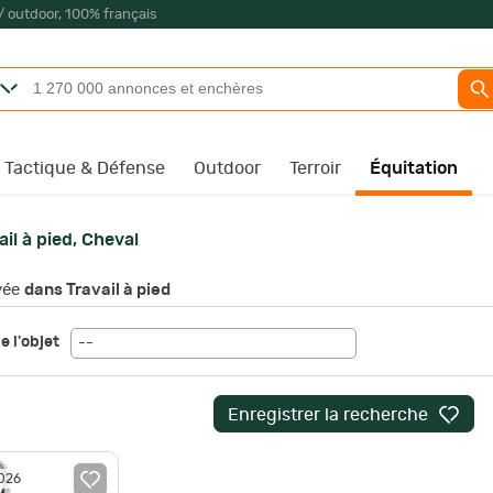
/ outdoor, 100% français
Tactique & Défense
Outdoor
Terroir
Équitation
ail à pied, Cheval
vée
dans Travail à pied
e l'objet
--
Enregistrer la recherche
2026