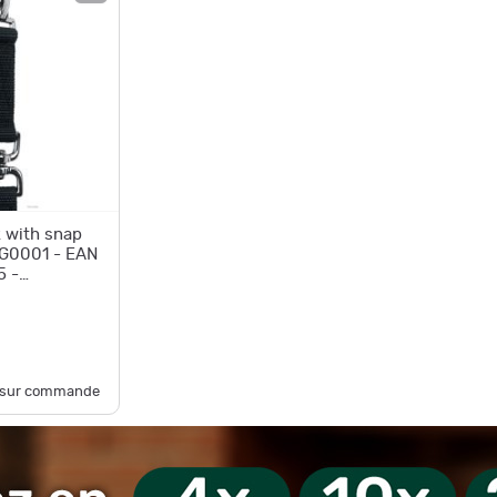
k with snap
NG0001 - EAN
5 -
e sur commande