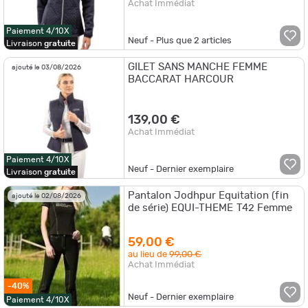
Achat Immédiat
Paiement 4/10X
Neuf - Plus que
2
articles
Livraison
gratuite
GILET SANS MANCHE FEMME
ajouté le 03/08/2026
BACCARAT HARCOUR
139,00 €
Achat Immédiat
Paiement 4/10X
Neuf - Dernier exemplaire
Livraison
gratuite
Pantalon Jodhpur Equitation (fin
ajouté le 02/08/2026
de série) EQUI-THEME T42 Femme
59,00 €
au lieu de
99,00 €
Achat Immédiat
-40%
Neuf - Dernier exemplaire
Paiement 4/10X