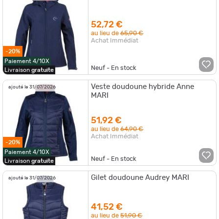
52,72 €
au lieu de
65,90 €
Achat Immédiat
-20%
Paiement 4/10X
Neuf - En stock
Livraison
gratuite
Veste doudoune hybride Anne
ajouté le 31/07/2026
MARI
51,92 €
au lieu de
64,90 €
Achat Immédiat
-20%
Paiement 4/10X
Neuf - En stock
Livraison
gratuite
Gilet doudoune Audrey MARI
ajouté le 31/07/2026
41,52 €
au lieu de
51,90 €