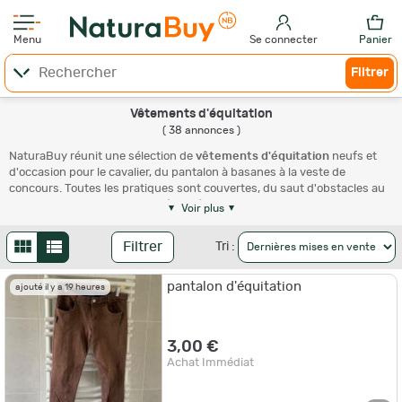
Menu
Se connecter
Panier
Filtrer
Vêtements d'équitation
( 38 annonces )
NaturaBuy réunit une sélection de
vêtements d'équitation
neufs et
d'occasion pour le cavalier, du pantalon à basanes à la veste de
concours. Toutes les pratiques sont couvertes, du saut d'obstacles au
dressage, de la balade en extérieur à l'endurance. Une quarantaine
Voir plus
d'annonces sont proposées par des particuliers et des professionnels,
en enchères comme en achat immédiat. Comparez les coupes, les
Filtrer
Tri :
matières et les tailles pour vous équiper à petit prix, puis explorez tout
le rayon cavalier et le détail de nos pantalons et culottes. L'occasion
pantalon d'équitation
permet d'accéder à des pièces de marque à prix réduit, pour le cavalier
ajouté il y a 19 heures
occasionnel comme pour le compétiteur régulier.
Les vêtements indispensables du cavalier
3,00 €
Achat Immédiat
Monter à cheval demande une tenue à la fois confortable et sûre. À la
base, on trouve un pantalon ou une culotte à basanes pour tenir en