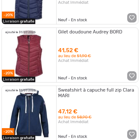
Achat Immédiat
-20%
Neuf - En stock
Livraison
gratuite
Gilet doudoune Audrey BORD
ajouté le 31/07/2026
41,52 €
au lieu de
51,90 €
Achat Immédiat
-20%
Neuf - En stock
Livraison
gratuite
Sweatshirt à capuche full zip Clara
ajouté le 31/07/2026
MARI
47,12 €
au lieu de
58,90 €
Achat Immédiat
-20%
Neuf - En stock
Livraison
gratuite