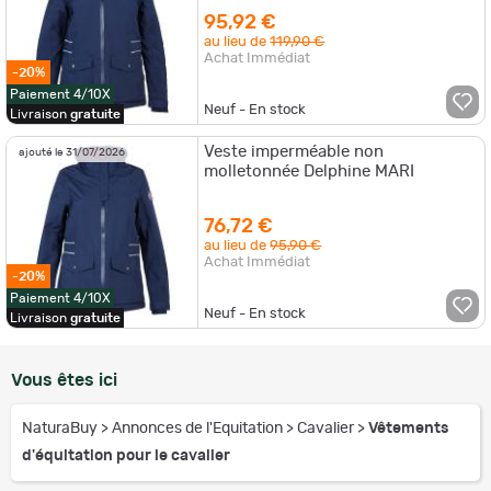
95,92 €
au lieu de
119,90 €
Achat Immédiat
-20%
Paiement 4/10X
Neuf - En stock
Livraison
gratuite
Veste imperméable non
ajouté le 31/07/2026
molletonnée Delphine MARI
76,72 €
au lieu de
95,90 €
Achat Immédiat
-20%
Paiement 4/10X
Neuf - En stock
Livraison
gratuite
Vous êtes ici
NaturaBuy
>
Annonces de l'Equitation
>
Cavalier
>
Vêtements
d'équitation pour le cavalier