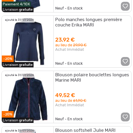
Paiement 4/10X
Neuf - En stock
Livraison
gratuite
Polo manches longues première
ajouté le 31/07/2026
couche Erika MARI
23,92 €
au lieu de
29,90 €
Achat Immédiat
-20%
Neuf - En stock
Livraison
gratuite
Blouson polaire bouclettes longues
ajouté le 31/07/2026
Marine MARI
49,52 €
au lieu de
61,90 €
Achat Immédiat
-20%
Neuf - En stock
Livraison
gratuite
Blouson softshell Julie MARI
ajouté le 31/07/2026