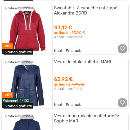
Sweatshirt à capuche col zippé
ajouté le 31/07/2026
Alexandra BORD
43,12 €
au lieu de
53,90 €
Achat Immédiat
-20%
Neuf - En stock
Livraison
gratuite
Veste de pluie Juliette MARI
ajouté le 31/07/2026
63,92 €
au lieu de
79,90 €
Achat Immédiat
-20%
Paiement 4/10X
Neuf - En stock
Livraison
gratuite
Veste imperméable molletonnée
ajouté le 31/07/2026
Sophie MARI