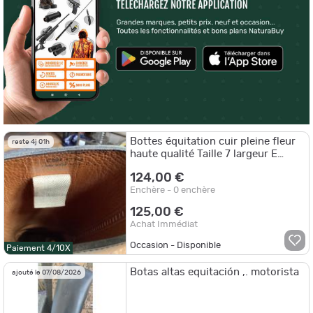
Bottes équitation cuir pleine fleur
reste 4j 01h
haute qualité Taille 7 largeur E
Mollet 38 cm
124,00 €
Enchère - 0 enchère
125,00 €
Achat Immédiat
Occasion - Disponible
Paiement 4/10X
Botas altas equitación ,. motorista
ajouté le 07/08/2026