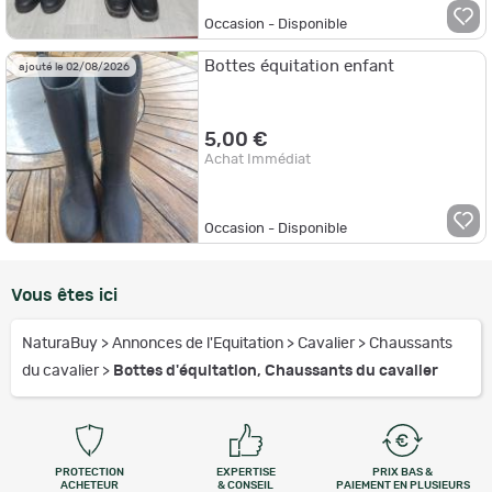
Occasion - Disponible
Bottes équitation enfant
ajouté le 02/08/2026
5,00 €
Achat Immédiat
Occasion - Disponible
Vous êtes ici
NaturaBuy
>
Annonces de l'Equitation
>
Cavalier
>
Chaussants
du cavalier
>
Bottes d'équitation, Chaussants du cavalier
PROTECTION
EXPERTISE
PRIX BAS &
ACHETEUR
& CONSEIL
PAIEMENT EN PLUSIEURS