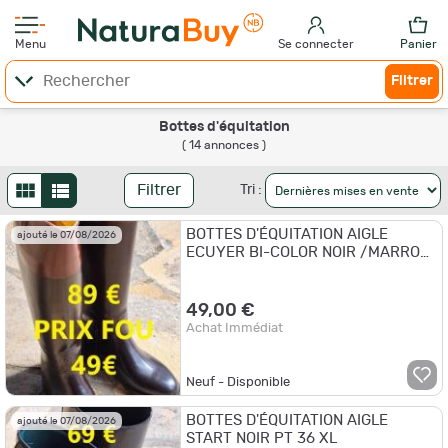
Menu
Se connecter
Panier
Filtrer
Bottes d'équitation
( 14 annonces )
Filtrer
Tri :
BOTTES D'ÉQUITATION AIGLE
ajouté le 07/08/2026
ECUYER BI-COLOR NOIR /MARRON
PT 36 M
49,00 €
Achat Immédiat
Neuf - Disponible
BOTTES D'ÉQUITATION AIGLE
ajouté le 07/08/2026
START NOIR PT 36 XL